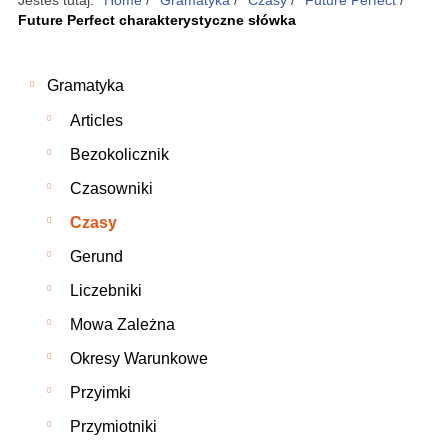
Jesteś tutaj:
Home
/
Gramatyka
/
Czasy
/
Future Perfect
/
Future Perfect charakterystyczne słówka
Gramatyka
Articles
Bezokolicznik
Czasowniki
Czasy
Gerund
Liczebniki
Mowa Zależna
Okresy Warunkowe
Przyimki
Przymiotniki