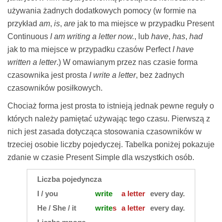
używania żadnych dodatkowych pomocy (w formie na
przykład
am
,
is
,
are
jak to ma miejsce w przypadku Present
Continuous
I am writing a letter now.
, lub
have
,
has
,
had
jak to ma miejsce w przypadku czasów Perfect
I have
written a letter
.) W omawianym przez nas czasie forma
czasownika jest prosta
I write a letter
, bez żadnych
czasowników posiłkowych.
Chociaż forma jest prosta to istnieją jednak pewne reguły o
których należy pamiętać używając tego czasu. Pierwszą z
nich jest zasada dotycząca stosowania czasowników w
trzeciej osobie liczby pojedyczej. Tabelka poniżej pokazuje
zdanie w czasie Present Simple dla wszystkich osób.
Liczba pojedyncza
I / you
write
a letter
every day.
He / She / it
write
s
a letter
every day.