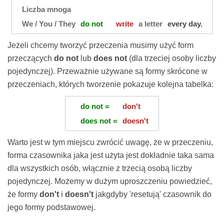
Liczba mnoga
We / You / They
do not
write
a letter
every day.
Jeżeli chcemy tworzyć przeczenia musimy użyć form
przeczących
do not
lub
does not
(dla trzeciej osoby liczby
pojedynczej). Przeważnie używane są formy skrócone w
przeczeniach, których tworzenie pokazuje kolejna tabelka:
do not =
don't
does not =
doesn't
Warto jest w tym miejscu zwrócić uwagę, że w przeczeniu,
forma czasownika jaka jest użyta jest dokładnie taka sama
dla wszystkich osób, włącznie z trzecią osobą liczby
pojedynczej. Możemy w dużym uproszczeniu powiedzieć,
że formy
don't
i
doesn't
jakgdyby 'resetują' czasownik do
jego formy podstawowej.