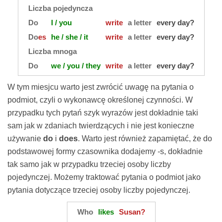
Liczba pojedyncza
Do
I / you
write
a letter
every day?
Do
es
he / she / it
write
a letter
every day?
Liczba mnoga
Do
we / you / they
write
a letter
every day?
W tym miesjcu warto jest zwrócić uwagę na pytania o
podmiot, czyli o wykonawcę określonej czynności. W
przypadku tych pytań szyk wyrazów jest dokładnie taki
sam jak w zdaniach twierdzących i nie jest konieczne
używanie
do
i
does
. Warto jest również zapamiętać, że do
podstawowej formy czasownika dodajemy -s, dokładnie
tak samo jak w przypadku trzeciej osoby liczby
pojedynczej. Możemy traktować pytania o podmiot jako
pytania dotyczące trzeciej osoby liczby pojedynczej.
Who
likes
Susan?