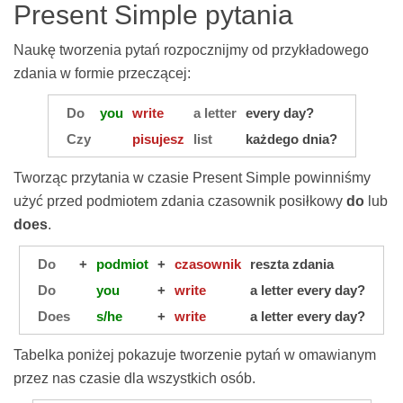
Present Simple pytania
Naukę tworzenia pytań rozpocznijmy od przykładowego
zdania w formie przeczącej:
Do
you
write
a letter
every day?
Czy
pisujesz
list
każdego dnia?
Tworząc przytania w czasie Present Simple powinniśmy
użyć przed podmiotem zdania czasownik posiłkowy
do
lub
does
.
Do
+
podmiot
+
czasownik
reszta zdania
Do
you
+
write
a letter every day?
Does
s/he
+
write
a letter every day?
Tabelka poniżej pokazuje tworzenie pytań w omawianym
przez nas czasie dla wszystkich osób.