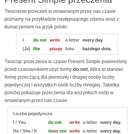
Tworzenie przeczeń w omawianym przez nas czasie
poznamy na przykładzie następującego zdania wraz z
tłumaczeniem na język polski:
I
do not
write
a letter
every day.
(Ja)
Nie
pisuję
listu
każdego dnia.
Tworząc przeczenia w czasie Present Simple powinniśmy
przed czasownikiem użyć formy
do not
, która to stanowi
formę przeczącą dla pierwszej i drugiej osoby liczby
pojedynczej i wszystkich osób liczby mnogiej. Tabelka
poniżej pokazuje przeczenia dla wszystkich osób w
omawianym przez nas czasie.
Liczba pojedyncza
I / You
do not
write
a letter
every day.
He / She / It
do
es
not
write
a letter
every day.