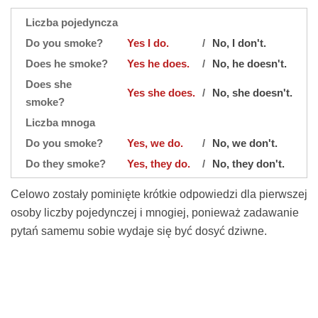
Liczba pojedyncza
Do you smoke?
Yes I do.
/
No, I don't.
Does he smoke?
Yes he does.
/
No, he doesn't.
Does she
Yes she does.
/
No, she doesn't.
smoke?
Liczba mnoga
Do you smoke?
Yes, we do.
/
No, we don't.
Do they smoke?
Yes, they do.
/
No, they don't.
Celowo zostały pominięte krótkie odpowiedzi dla pierwszej
osoby liczby pojedynczej i mnogiej, ponieważ zadawanie
pytań samemu sobie wydaje się być dosyć dziwne.