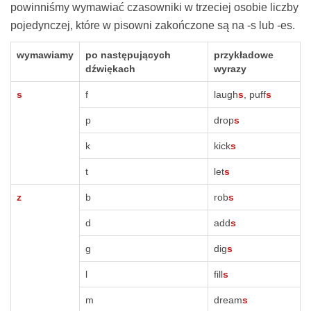
powinniśmy wymawiać czasowniki w trzeciej osobie liczby
pojedynczej, które w pisowni zakończone są na -s lub -es.
wymawiamy
po następujących
przykładowe
dźwiękach
wyrazy
s
f
laugh
s
, puff
s
p
drop
s
k
kick
s
t
let
s
z
b
rob
s
d
add
s
g
dig
s
l
fill
s
m
dream
s