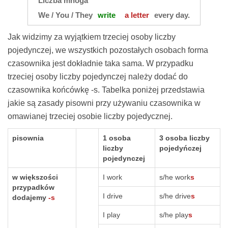
Liczba mnoga
We / You / They
write
a letter
every day.
Jak widzimy za wyjątkiem trzeciej osoby liczby
pojedynczej, we wszystkich pozostałych osobach forma
czasownika jest dokładnie taka sama. W przypadku
trzeciej osoby liczby pojedynczej należy dodać do
czasownika końcówkę -s. Tabelka poniżej przedstawia
jakie są zasady pisowni przy używaniu czasownika w
omawianej trzeciej osobie liczby pojedycznej.
pisownia
1 osoba
3 osoba liczby
liczby
pojedyńczej
pojedynczej
w większości
I work
s/he work
s
przypadków
I drive
s/he drive
s
dodajemy
-s
I play
s/he play
s