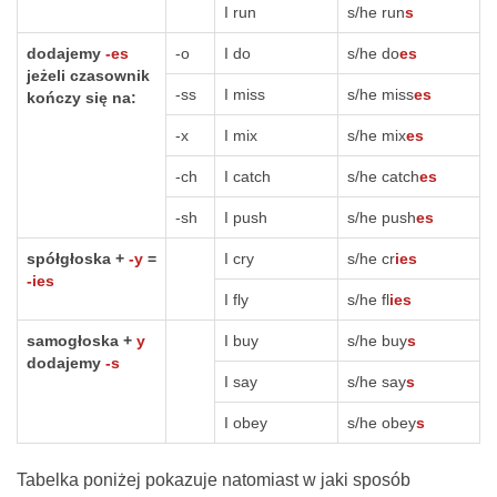
I run
s/he run
s
dodajemy
-es
-o
I do
s/he do
es
jeżeli czasownik
-ss
I miss
s/he miss
es
kończy się na:
-x
I mix
s/he mix
es
-ch
I catch
s/he catch
es
-sh
I push
s/he push
es
spółgłoska +
-y
=
I cry
s/he cr
ies
-ies
I fly
s/he fl
ies
samogłoska +
y
I buy
s/he buy
s
dodajemy
-s
I say
s/he say
s
I obey
s/he obey
s
Tabelka poniżej pokazuje natomiast w jaki sposób