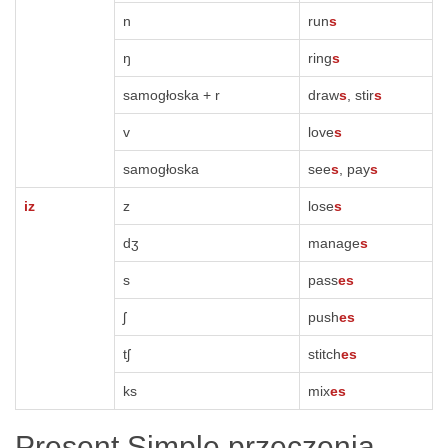
n
run
s
ŋ
ring
s
samogłoska + r
draw
s
, stir
s
v
love
s
samogłoska
see
s
, pay
s
iz
z
lose
s
dʒ
manage
s
s
pass
es
ʃ
push
es
tʃ
stitch
es
ks
mix
es
Present Simple przeczenia