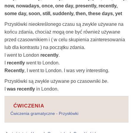
now, nowadays, once, one day, presently, recently,
some day, soon, still, suddenly, then, these days, yet
Przysłówki nieokreślonego czasu są zwykle używane na
końcu zdania, chociaż mogą one być również używane
przed czasownikiem i ( w celu skupienia zainteresowania
lub dla kontrastu ) na początku zdania.
I went to London
recently
.
I
recently
went to London.
Recently
, I went to London. I was very interesting.
Przysłówki są zwykle używane po czasowniki
be
.
I
was recently
in London.
ĆWICZENIA
Ćwiczenia gramatyczne - Przysłówki