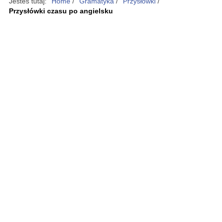
Jesteś tutaj:
Home
/
Gramatyka
/
Przysłówki
/
Przysłówki czasu po angielsku