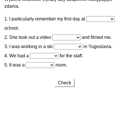
zdania.
1. I particularly remember my first day at
school.
2. She took out a video
and filmed me.
3. I was working in a ski
in Yugoslavia.
4. We had a
for the staff.
5. It was a
room.
Check