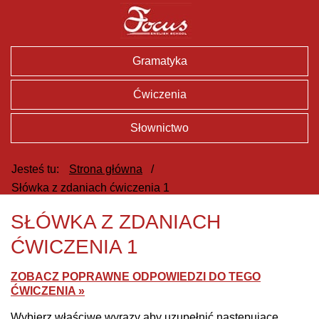
Gramatyka
Ćwiczenia
Słownictwo
Jesteś tu:
Strona główna
/
Słówka z zdaniach ćwiczenia 1
SŁÓWKA Z ZDANIACH
ĆWICZENIA 1
ZOBACZ POPRAWNE ODPOWIEDZI DO TEGO
ĆWICZENIA »
Wybierz właściwe wyrazy aby uzupełnić następujące