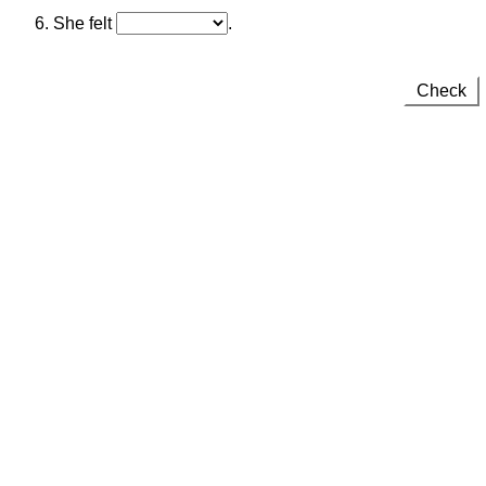
6. She felt
.
Check