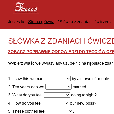
Jesteś tu:
Strona główna
/
Słówka z zdaniach ćwiczenia
SŁÓWKA Z ZDANIACH ĆWICZE
ZOBACZ POPRAWNE ODPOWIEDZI DO TEGO ĆWICZE
Wybierz właściwe wyrazy aby uzupełnić następujące zdan
1. I saw this woman
by a crowd of people.
2. Ten years ago we
married.
3. What do you feel
doing tonight?
4. How do you feel
our new boss?
5. These clothes feel
.