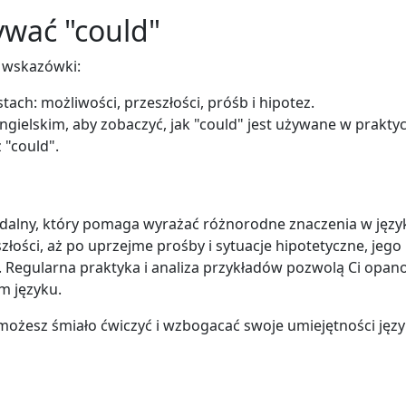
ywać "could"
e wskazówki:
ach: możliwości, przeszłości, próśb i hipotez.
ngielskim, aby zobaczyć, jak "could" jest używane w praktyc
 "could".
dalny, który pomaga wyrażać różnorodne znaczenia w języ
złości, aż po uprzejme prośby i sytuacje hipotetyczne, jego
. Regularna praktyka i analiza przykładów pozwolą Ci opa
m języku.
, możesz śmiało ćwiczyć i wzbogacać swoje umiejętności jęz