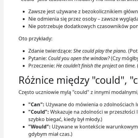
Zawsze jest używane z bezokolicznikiem główn
Nie odmienia się przez osoby – zawsze wygląd
Nie potrzebuje dodatkowych czasowników pomo
Oto przykłady:
Zdanie twierdzące:
She could play the piano.
(Potr
Pytanie:
Could you open the window?
(Czy mógłby
Przeczenie:
He couldn’t finish the project on time.
Różnice między "could", "c
Często uczniowie mylą "could" z innymi modalnymi, t
"Can":
Używane do mówienia o zdolnościach lu
"Could":
Wskazuje na zdolności w przeszłości 
szybko biegać, kiedy był młody.)
"Would":
Używane w kontekście warunkowym 
gdybym miał czas.)