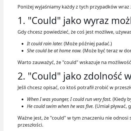
Poniżej wyjaśniamy każdy z tych przypadków wraz 
1. "Could" jako wyraz moż
Gdy chcesz powiedzieć, że coś jest możliwe, używas
It could rain later.
(Może później padać.)
She could be at home now.
(Może być teraz w do
Warto zauważyć, że "could" wskazuje na możliwość,
2. "Could" jako zdolność w
Jeśli chcesz opisać, co ktoś potrafił zrobić w przeszł
When I was younger, I could run very fast.
(Kiedy b
He could swim when he was five.
(Umiał pływać, gd
Ważne jest, że "could" w tym znaczeniu nie odnosi 
przeszłości.