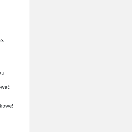
e.
ku
nować
ykowe!