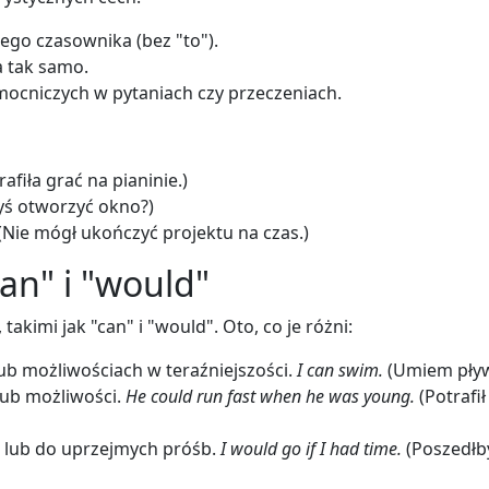
ego czasownika (bez "to").
a tak samo.
cniczych w pytaniach czy przeczeniach.
afiła grać na pianinie.)
ś otworzyć okno?)
(Nie mógł ukończyć projektu na czas.)
an" i "would"
akimi jak "can" i "would". Oto, co je różni:
b możliwościach w teraźniejszości.
I can swim.
(Umiem pływ
lub możliwości.
He could run fast when he was young.
(Potrafił
lub do uprzejmych próśb.
I would go if I had time.
(Poszedłb