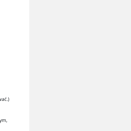
ać.)
ym,