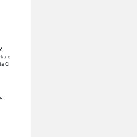
ć,
ykule
ią Ci
ia: