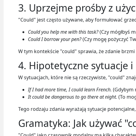
3. Uprzejme prośby z użyc
"Could" jest często używane, aby formułować grzec
Could you help me with this task?
(Czy mógłbyś m
Could I borrow your pen?
(Czy mogę pożyczyć Twó
W tym kontekście "could" sprawia, że zdanie brzmi b
4. Hipotetyczne sytuacje 
W sytuacjach, które nie są rzeczywiste, "could" zna
If I had more time, I could learn French.
(Gdybym m
It could be dangerous to go there at night.
(To mog
Tego rodzaju zdania wyrażają sytuacje potencjalne,
Gramatyka: Jak używać "c
"Could" jako czasownik modalny ma kilka charakte