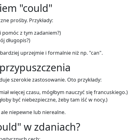
iem "could"
zne prośby. Przykłady:
i pomóc z tym zadaniem?)
j długopis?)
ardziej uprzejmie i formalnie niż np. "can".
i przypuszczenia
jduje szerokie zastosowanie. Oto przykłady:
iał więcej czasu, mógłbym nauczyć się francuskiego.)
łoby być niebezpieczne, żeby tam iść w nocy.)
 ale niepewne lub nierealne.
ould" w zdaniach?
rystycznych cech: