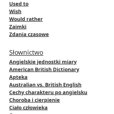
Used to
Wish
Would rather
Zaimki
Zdania czasowe
Słownictwo
Angielskie jednostki miary
American British Dictionary
Apteka
Australian vs. British English
Cechy charakteru po angielsku
Choroba i cierpienie
Ciało człowieka