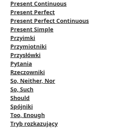
Present Continuous
Present Perfect
Present Perfect Continuous
Present Simple
Przyimki
Przymiotniki
Przysłówki
Pytania
Rzeczowniki
So, Neither, Nor
So, Such
Should
Spójniki
Too, Enough
Tryb rozkazujący