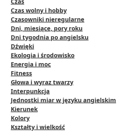
Czas
Czas wolny i hobby
Czasowniki nieregularne
Dni, miesiące, pory roku
Dni tygodnia po angielsku
Dźwięki
Ekologia i środowisko
Energia i moc
Fitness
Głowa i wyraz twarzy
Interpunkcja
Jednostki miar w języku angielskim
Kierunek
Kolory
Kształty i wielkość