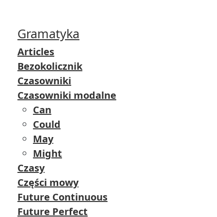
Gramatyka
Articles
Bezokolicznik
Czasowniki
Czasowniki modalne
Can
Could
May
Might
Czasy
Części mowy
Future Continuous
Future Perfect