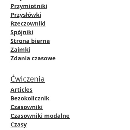
Przymiotniki
Przysłówki
Rzeczowniki
Spójniki
Strona bierna
Zaimki
Zdania czasowe
Ćwiczenia
Articles
Bezokolicznik
Czasowniki
Czasowniki modalne
Czasy