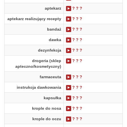
aptekarz
? ? ?
aptekarz realizujący recepty
? ? ?
bandaż
? ? ?
dawka
? ? ?
dezynfekcja
? ? ?
drogeria (sklep
? ? ?
apteczno/kosmetyczny)
farmaceuta
? ? ?
instrukcja dawkowania
? ? ?
kapsułka
? ? ?
krople do nosa
? ? ?
krople do oczu
? ? ?