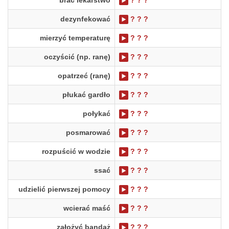
brać lekarstwo
? ? ?
dezynfekować
? ? ?
mierzyć temperaturę
? ? ?
oczyścić (np. ranę)
? ? ?
opatrzeć (ranę)
? ? ?
płukać gardło
? ? ?
połykać
? ? ?
posmarować
? ? ?
rozpuścić w wodzie
? ? ?
ssać
? ? ?
udzielić pierwszej pomocy
? ? ?
wcierać maść
? ? ?
założyć bandaż
? ? ?