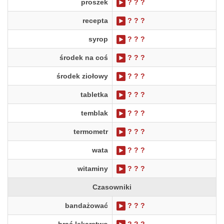
proszek
? ? ?
recepta
? ? ?
syrop
? ? ?
środek na coś
? ? ?
środek ziołowy
? ? ?
tabletka
? ? ?
temblak
? ? ?
termometr
? ? ?
wata
? ? ?
witaminy
? ? ?
Czasowniki
bandażować
? ? ?