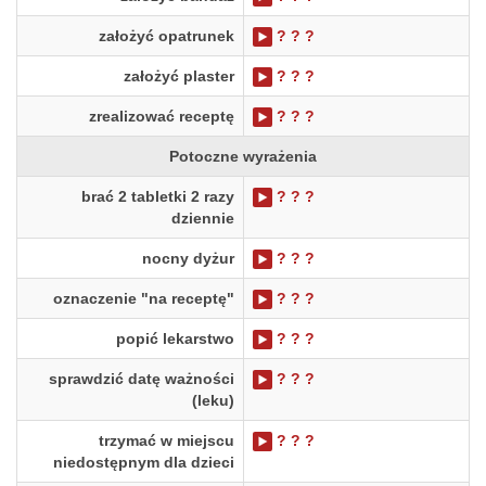
założyć opatrunek
? ? ?
założyć plaster
? ? ?
zrealizować receptę
? ? ?
Potoczne wyrażenia
brać 2 tabletki 2 razy
? ? ?
dziennie
nocny dyżur
? ? ?
oznaczenie "na receptę"
? ? ?
popić lekarstwo
? ? ?
sprawdzić datę ważności
? ? ?
(leku)
trzymać w miejscu
? ? ?
niedostępnym dla dzieci