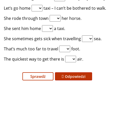
Let’s go home
taxi – I can’t be bothered to walk.
She rode through town
her horse.
She sent him home
a taxi.
She sometimes gets sick when travelling
sea.
That’s much too far to travel
foot.
The quickest way to get there is
air.
Sprawdź
Odpowiedzi