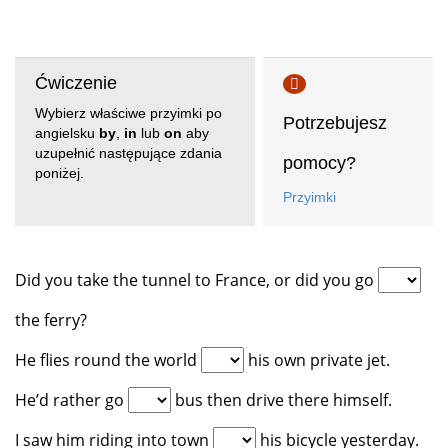
Ćwiczenie
Wybierz właściwe przyimki po
Potrzebujesz
angielsku
by
,
in
lub
on
aby
uzupełnić następujące zdania
pomocy?
poniżej.
Przyimki
Did you take the tunnel to France, or did you go
the ferry?
He flies round the world
his own private jet.
He’d rather go
bus then drive there himself.
I saw him riding into town
his bicycle yesterday.