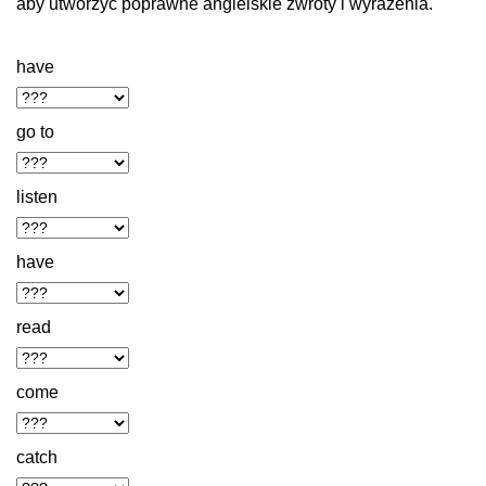
aby utworzyć poprawne angielskie zwroty i wyrażenia.
have
go to
listen
have
read
come
catch