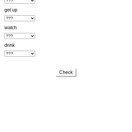
get up
watch
drink
Check