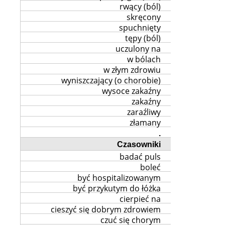
rwący (ból)
skręcony
spuchnięty
tępy (ból)
uczulony na
w bólach
w złym zdrowiu
wyniszczający (o chorobie)
wysoce zakaźny
zakaźny
zaraźliwy
złamany
.
Czasowniki
badać puls
boleć
być hospitalizowanym
być przykutym do łóżka
cierpieć na
cieszyć się dobrym zdrowiem
czuć się chorym