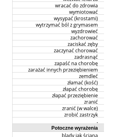
wracać do zdrowia
wymiotować
wysypać (krostami)
wytrzymać ból z grymasem
wyzdrowieć
zachorować
zaciskać zęby
zaczynać chorować
zadrasnąć
zapaść na chorobę
zarażać innych przeziębieniem
zemdleć
złamać (kość)
złapać chorobę
złapać przeziębienie
zranić
zranić (w walce)
zrobić zastrzyk
.
Potoczne wyrażenia
blady jak ściana