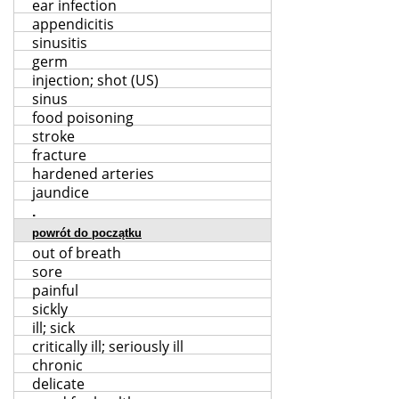
ear infection
appendicitis
sinusitis
germ
injection; shot (US)
sinus
food poisoning
stroke
fracture
hardened arteries
jaundice
.
powrót do początku
out of breath
sore
painful
sickly
ill; sick
critically ill; seriously ill
chronic
delicate