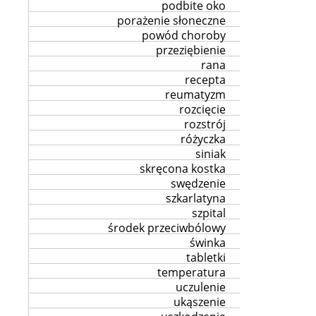
podbite oko
porażenie słoneczne
powód choroby
przeziębienie
rana
recepta
reumatyzm
rozcięcie
rozstrój
różyczka
siniak
skręcona kostka
swędzenie
szkarlatyna
szpital
środek przeciwbólowy
świnka
tabletki
temperatura
uczulenie
ukąszenie