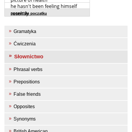
picture of health
he hasn't been feeling himself
recently
powrót do początku
Gramatyka
Ćwiczenia
Słownictwo
Phrasal verbs
Prepositions
False friends
Opposites
Synonyms
British American