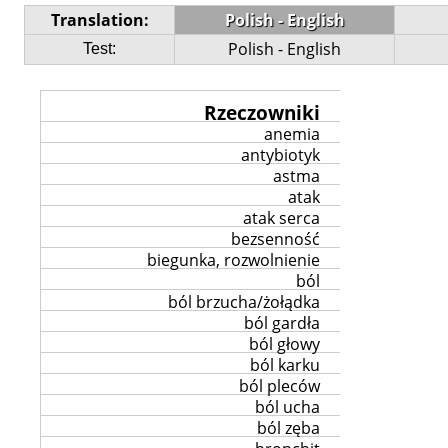
Translation:
Polish - English
Polish - English
Test:
Rzeczowniki
anemia
antybiotyk
astma
atak
atak serca
bezsenność
biegunka, rozwolnienie
ból
ból brzucha/żołądka
ból gardła
ból głowy
ból karku
ból pleców
ból ucha
ból zęba