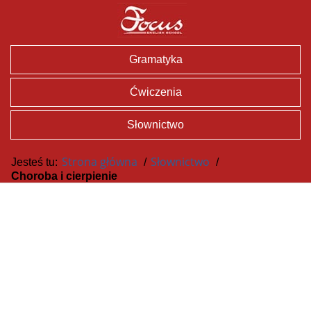
Gramatyka
Ćwiczenia
Słownictwo
Strona główna
Słownictwo
Jesteś tu:
/
/
Choroba i cierpienie