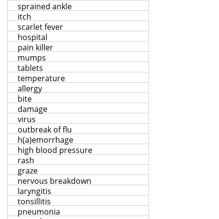
sprained ankle
itch
scarlet fever
hospital
pain killer
mumps
tablets
temperature
allergy
bite
damage
virus
outbreak of flu
h(a)emorrhage
high blood pressure
rash
graze
nervous breakdown
laryngitis
tonsillitis
pneumonia