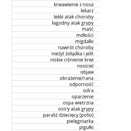
krwawienie z nosa
lekarz
lekki atak choroby
łagodny atak grypy
maść
mdłości
migdałki
nawrót choroby
nieżyt żołądka i jelit
niskie ciśnienie krwi
nosiciel
objaw
obrażenie/rana
odporność
odra
oparzenie
ospa wietrzna
ostry atak grypy
paraliż dziecięcy (polio)
pielęgniarka
pigułki