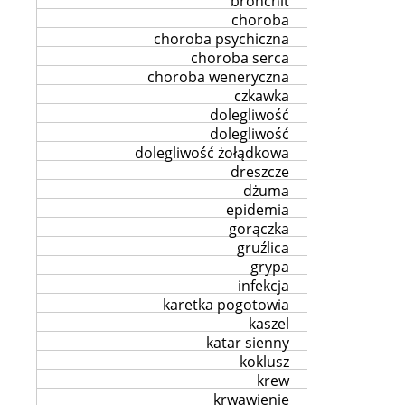
bronchit
choroba
choroba psychiczna
choroba serca
choroba weneryczna
czkawka
dolegliwość
dolegliwość
dolegliwość żołądkowa
dreszcze
dżuma
epidemia
gorączka
gruźlica
grypa
infekcja
karetka pogotowia
kaszel
katar sienny
koklusz
krew
krwawienie