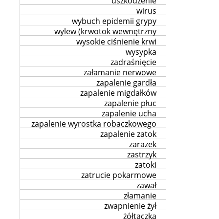
uszkodzenie
wirus
wybuch epidemii grypy
wylew (krwotok wewnętrzny
wysokie ciśnienie krwi
wysypka
zadraśnięcie
załamanie nerwowe
zapalenie gardła
zapalenie migdałków
zapalenie płuc
zapalenie ucha
zapalenie wyrostka robaczkowego
zapalenie zatok
zarazek
zastrzyk
zatoki
zatrucie pokarmowe
zawał
złamanie
zwapnienie żył
żółtaczka