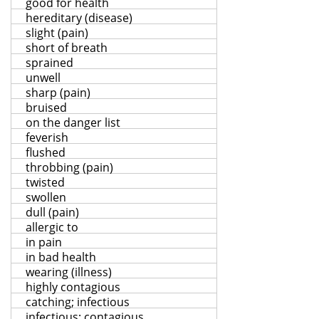
good for health
hereditary (disease)
slight (pain)
short of breath
sprained
unwell
sharp (pain)
bruised
on the danger list
feverish
flushed
throbbing (pain)
twisted
swollen
dull (pain)
allergic to
in pain
in bad health
wearing (illness)
highly contagious
catching; infectious
infectious; contagious