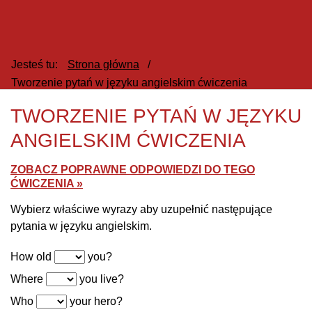
Jesteś tu:
Strona główna
/
Tworzenie pytań w języku angielskim ćwiczenia
TWORZENIE PYTAŃ W JĘZYKU
ANGIELSKIM ĆWICZENIA
ZOBACZ POPRAWNE ODPOWIEDZI DO TEGO
ĆWICZENIA »
Wybierz właściwe wyrazy aby uzupełnić następujące
pytania w języku angielskim.
How old
you?
Where
you live?
Who
your hero?