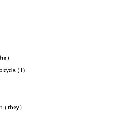
she
)
bicycle. (
I
)
. (
they
)