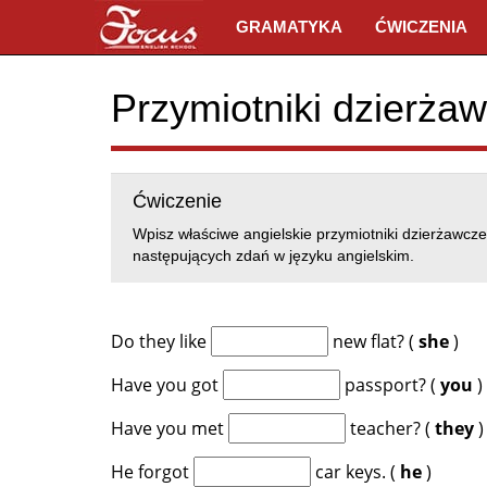
GRAMATYKA
ĆWICZENIA
Przymiotniki dzierża
Ćwiczenie
Wpisz właściwe angielskie przymiotniki dzierżawcze
następujących zdań w języku angielskim.
Do they like
new flat? (
she
)
Have you got
passport? (
you
)
Have you met
teacher? (
they
)
He forgot
car keys. (
he
)