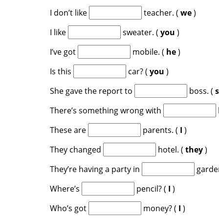
I don’t like
teacher. (
we
)
I like
sweater. (
you
)
I’ve got
mobile. (
he
)
Is this
car? (
you
)
She gave the report to
boss. (
There’s something wrong with
These are
parents. (
I
)
They changed
hotel. (
they
)
They’re having a party in
garden
Where’s
pencil? (
I
)
Who’s got
money? (
I
)