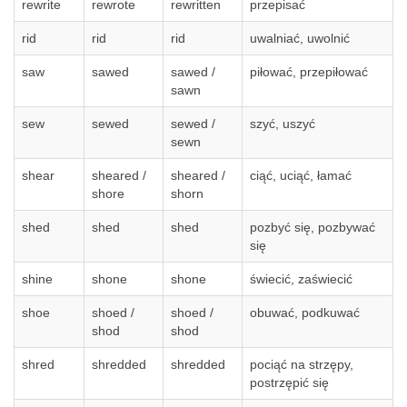
rewrite
rewrote
rewritten
przepisać
rid
rid
rid
uwalniać, uwolnić
saw
sawed
sawed /
piłować, przepiłować
sawn
sew
sewed
sewed /
szyć, uszyć
sewn
shear
sheared /
sheared /
ciąć, uciąć, łamać
shore
shorn
shed
shed
shed
pozbyć się, pozbywać
się
shine
shone
shone
świecić, zaświecić
shoe
shoed /
shoed /
obuwać, podkuwać
shod
shod
shred
shredded
shredded
pociąć na strzępy,
postrzępić się