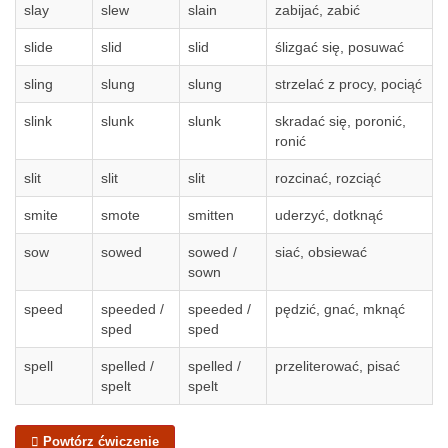
slay
slew
slain
zabijać, zabić
slide
slid
slid
ślizgać się, posuwać
sling
slung
slung
strzelać z procy, pociąć
slink
slunk
slunk
skradać się, poronić,
ronić
slit
slit
slit
rozcinać, rozciąć
smite
smote
smitten
uderzyć, dotknąć
sow
sowed
sowed /
siać, obsiewać
sown
speed
speeded /
speeded /
pędzić, gnać, mknąć
sped
sped
spell
spelled /
spelled /
przeliterować, pisać
spelt
spelt
Powtórz ćwiczenie