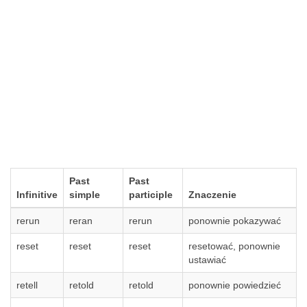
Past
Past
Infinitive
simple
participle
Znaczenie
rerun
reran
rerun
ponownie pokazywać
reset
reset
reset
resetować, ponownie
ustawiać
retell
retold
retold
ponownie powiedzieć