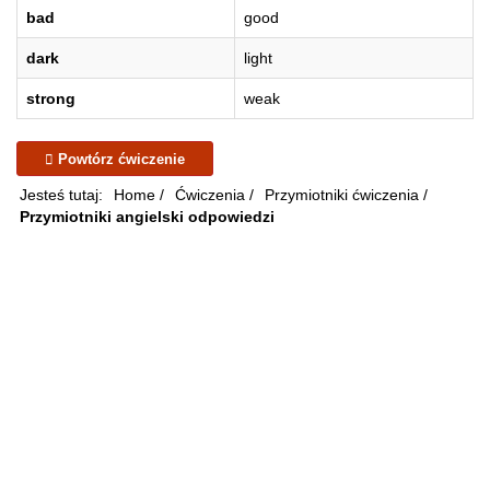
bad
good
dark
light
strong
weak
Powtórz ćwiczenie
Jesteś tutaj:
Home
/
Ćwiczenia
/
Przymiotniki ćwiczenia
/
Przymiotniki angielski odpowiedzi