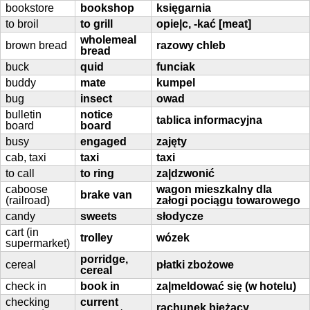
bookstore
bookshop
księgarnia
to broil
to grill
opie|c, -kać [meat]
wholemeal
brown bread
razowy chleb
bread
buck
quid
funciak
buddy
mate
kumpel
bug
insect
owad
bulletin
notice
tablica informacyjna
board
board
busy
engaged
zajęty
cab, taxi
taxi
taxi
to call
to ring
za|dzwonić
caboose
wagon mieszkalny dla
brake van
(railroad)
załogi pociągu towarowego
candy
sweets
słodycze
cart (in
trolley
wózek
supermarket)
porridge,
cereal
płatki zbożowe
cereal
check in
book in
za|meldować się (w hotelu)
checking
current
rachunek bieżący