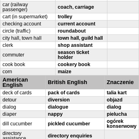
car (railway
coach, carriage
passenger)
cart (in supermarket)
trolley
checking account
current account
circle (traffic)
roundabout
city hall, town hall
town hall, guild hall
clerk
shop assistant
season ticket
commuter
holder
cook book
cookery book
corn
maize
American
British English
Znaczenie
English
deck of cards
pack of cards
talia kart
detour
diversion
objazd
dialog
dialogue
dialog
diaper
nappy
pielucha
ogórek
dill cucumber
pickled cucumber
konserwowy
directory
directory enquiries
assistance