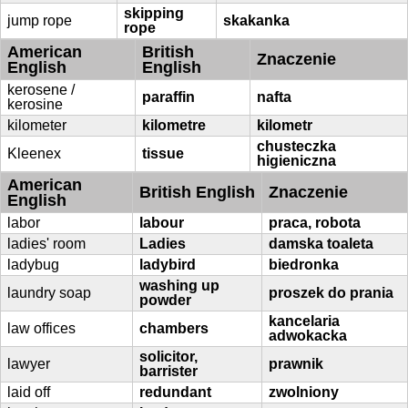
skipping
jump rope
skakanka
rope
American
British
Znaczenie
English
English
kerosene /
paraffin
nafta
kerosine
kilometer
kilometre
kilometr
chusteczka
Kleenex
tissue
higieniczna
American
British English
Znaczenie
English
labor
labour
praca, robota
ladies' room
Ladies
damska toaleta
ladybug
ladybird
biedronka
washing up
laundry soap
proszek do prania
powder
kancelaria
law offices
chambers
adwokacka
solicitor,
lawyer
prawnik
barrister
laid off
redundant
zwolniony