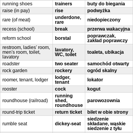
running shoes
trainers
buty do biegania
raise (in pay)
rise
podwyżka
underdone,
rare (of meat)
niedopieczony
rare
recess (school)
break
przerwa wakacyjna
poprawczak,
reform school
borstal
zakład poprawczy
restroom, ladies' room,
lavatory,
men's room, toilet,
toaleta, ubikacja
WC, toilet
lavatory
roadster
two seater
samochód otwarty
rock garden
rockery
ogród skalny
lodger,
roomer, tenant, lodger
lokator
tenant
rooster
cock
kogut
running
roundhouse (railroad)
shed,
parowozownia
roundhouse
round-trip ticket
return ticket
bilet w obie strony
siedzenie
rumble seat
dickey-seat
składane, wąskie
siedzenie z tyłu