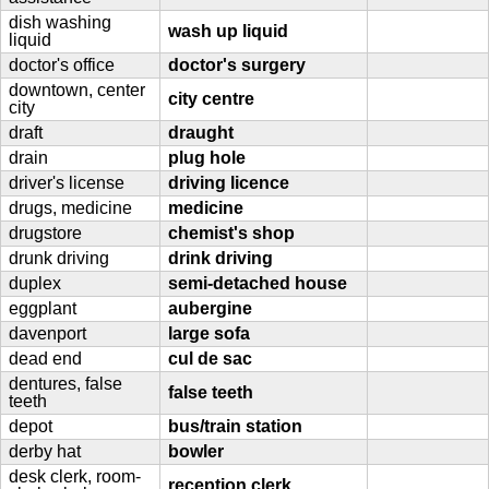
dish washing
wash up liquid
liquid
doctor's office
doctor's surgery
downtown, center
city centre
city
draft
draught
drain
plug hole
driver's license
driving licence
drugs, medicine
medicine
drugstore
chemist's shop
drunk driving
drink driving
duplex
semi-detached house
eggplant
aubergine
davenport
large sofa
dead end
cul de sac
dentures, false
false teeth
teeth
depot
bus/train station
derby hat
bowler
desk clerk, room-
reception clerk