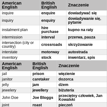
American
British
Znaczenie
English
English
inquire
enquire
dowiadywać się
dowiadywanie się,
inquiry
enquiry
pytanie
hire
instalment plan
kupno na raty
purchase
intermission
interval
przerwa, pauza
intersection (city or
crossroads
skrzyżowanie
country)
interstate
motorway
autostrada
inventory
stock
inwentarz, spis
American
British
Znaczenie
English
English
jail
prison
więzienie
janitor
caretaker
dozorca
jelly
jam
dżem
jewelery
jewellery
biżuteria
przeciętny człowiek, Jan
John Doe
Joe Bloggs
Kowalski
joint
roast
pieczeń