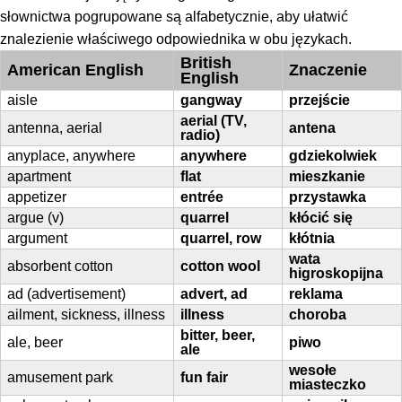
słownictwa pogrupowane są alfabetycznie, aby ułatwić
znalezienie właściwego odpowiednika w obu językach.
British
American English
Znaczenie
English
aisle
gangway
przejście
aerial (TV,
antenna, aerial
antena
radio)
anyplace, anywhere
anywhere
gdziekolwiek
apartment
flat
mieszkanie
appetizer
entrée
przystawka
argue (v)
quarrel
kłócić się
argument
quarrel, row
kłótnia
wata
absorbent cotton
cotton wool
higroskopijna
ad (advertisement)
advert, ad
reklama
ailment, sickness, illness
illness
choroba
bitter, beer,
ale, beer
piwo
ale
wesołe
amusement park
fun fair
miasteczko