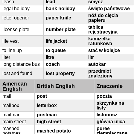
leash
lead
smycz
legal holiday
bank holiday
święto państwowe
nóż do cięcia
letter opener
paper knife
papieru
tablica
license plate
number plate
rejestracyjna
kamizelka
life vest
life jacket
ratunkowa
to line up
to queue
stać w kolejce
liter
litre
litr
long distance bus
coach
autokar
przedmiot
lost and found
lost property
znaleziony
American
British English
Znaczenie
English
mail
post
poczta
skrzynka na
mailbox
letterbox
listy
mailman
postman
listonosz
main street
high street
główna ulica
mashed
puree
mashed potato
potatoes
ziemniaczane