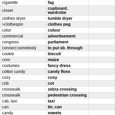
cigarette
fag
cupboard,
closet
wardrobe
clothes dryer
tumble dryer
>clothespin
clothes peg
color
colour
commercial
advertisement
congress
parliament
connect somebody
to put sb. through
cookie
biscuit
corn
maize
costumes
fancy dress
cotton candy
candy floss
cozy
cosy
crib
cot
crosswalk
zebra crossing
crosswalk
pedestrian crossing
cab, taxi
taxi
can
tin, can
candy
sweets