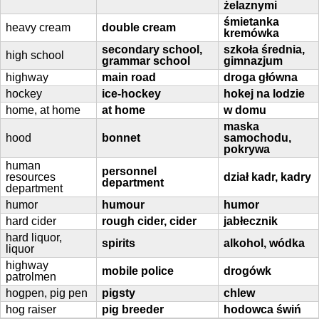
żelaznymi
śmietanka
heavy cream
double cream
kremówka
secondary school,
szkoła średnia,
high school
grammar school
gimnazjum
highway
main road
droga główna
hockey
ice-hockey
hokej na lodzie
home, at home
at home
w domu
maska
hood
bonnet
samochodu,
pokrywa
human
personnel
resources
dział kadr, kadry
department
department
humor
humour
humor
hard cider
rough cider, cider
jabłecznik
hard liquor,
spirits
alkohol, wódka
liquor
highway
mobile police
drogówk
patrolmen
hogpen, pig pen
pigsty
chlew
hog raiser
pig breeder
hodowca świń