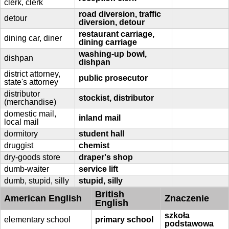
clerk, clerk
road diversion, traffic
detour
diversion, detour
restaurant carriage,
dining car, diner
dining carriage
washing-up bowl,
dishpan
dishpan
district attorney,
public prosecutor
state's attorney
distributor
stockist, distributor
(merchandise)
domestic mail,
inland mail
local mail
dormitory
student hall
druggist
chemist
dry-goods store
draper's shop
dumb-waiter
service lift
dumb, stupid, silly
stupid, silly
British
American English
Znaczenie
English
szkoła
elementary school
primary school
podstawowa