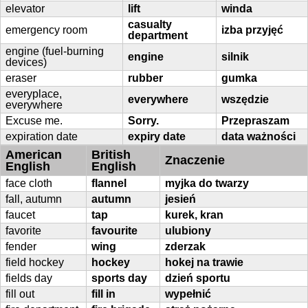
elevator
lift
winda
casualty
emergency room
izba przyjęć
department
engine (fuel-burning
engine
silnik
devices)
eraser
rubber
gumka
everyplace,
everywhere
wszędzie
everywhere
Excuse me.
Sorry.
Przepraszam
expiration date
expiry date
data ważności
American
British
Znaczenie
English
English
face cloth
flannel
myjka do twarzy
fall, autumn
autumn
jesień
faucet
tap
kurek, kran
favorite
favourite
ulubiony
fender
wing
zderzak
field hockey
hockey
hokej na trawie
fields day
sports day
dzień sportu
fill out
fill in
wypełnić