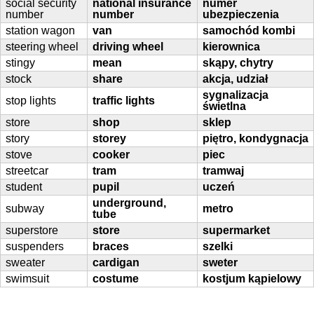
social security
national insurance
numer
number
number
ubezpieczenia
station wagon
van
samochód kombi
steering wheel
driving wheel
kierownica
stingy
mean
skąpy, chytry
stock
share
akcja, udział
sygnalizacja
stop lights
traffic lights
świetlna
store
shop
sklep
story
storey
piętro, kondygnacja
stove
cooker
piec
streetcar
tram
tramwaj
student
pupil
uczeń
underground,
subway
metro
tube
superstore
store
supermarket
suspenders
braces
szelki
sweater
cardigan
sweter
swimsuit
costume
kostjum kąpielowy