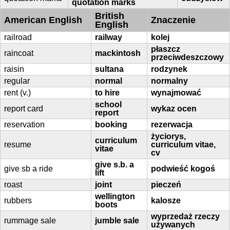
quotation marks
British
American English
Znaczenie
English
railroad
railway
kolej
płaszcz
raincoat
mackintosh
przeciwdeszczowy
raisin
sultana
rodzynek
regular
normal
normalny
rent (v.)
to hire
wynajmować
school
report card
wykaz ocen
report
reservation
booking
rezerwacja
życiorys,
curriculum
resume
curriculum vitae,
vitae
cv
give s.b. a
give sb a ride
podwieść kogoś
lift
roast
joint
pieczeń
wellington
rubbers
kalosze
boots
wyprzedaż rzeczy
rummage sale
jumble sale
używanych