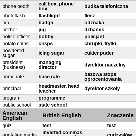
call box, phone
phone booth
budka telefoniczna
box
photoflash
flashlight
flesz
pin
badge
odznaka
pitcher
jug
dzbanek
police officer
bobby
policjant
potato chips
crisps
chrupki, frytki
powdered
icing sugar
cukier puder
sugar
president
managing
dyrektor naczelny
(business)
director
bazowa stopa
prime rate
base rate
oprocentowania
headmaster, head
principal
dyrektor szkoły
teacher
program
programme
public school
state school
American
British English
Znaczenie
English
quiz
test
test
inverted commas,
quotation marks
cudzysłów