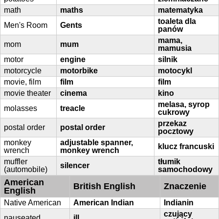
math
maths
matematyka
toaleta dla
Men's Room
Gents
panów
mama,
mom
mum
mamusia
motor
engine
silnik
motorcycle
motorbike
motocykl
movie, film
film
film
movie theater
cinema
kino
melasa, syrop
molasses
treacle
cukrowy
przekaz
postal order
postal order
pocztowy
monkey
adjustable spanner,
klucz francuski
wrench
monkey wrench
muffler
tłumik
silencer
(automobile)
samochodowy
American
British English
Znaczenie
English
Native American
American Indian
Indianin
czujący
nauseated
ill