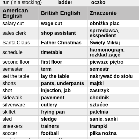
run (in a stocking)
ladder
oczko
American
British English
Znaczenie
English
salary cut
wage cut
obniżka płac
sprzedawca,
sales clerk
shop assistant
ekspedient
Santa Claus
Father Christmas
Święty Mikłaj
harmonogram,
schedule
timetable
rozkład zajęć
second floor
first floor
piewsze piętro
semester
term
semestr
set the table
lay the table
nakrywać do stołu
shorts
pants, underpants
majtki
shot
injection, jab
zastrzyk
sidewalk
pavement
chodnik
silverware
cutlery
sztućce
skillet
frying pan
patelnia
sled
sledge
sanie, sanki
sneakers
trainers
trampki
soccer
football
piłka nożna