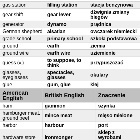
gas station
filling station
stacja benzynowa
dźwignia zmiany
gear shift
gear lever
biegów
generator
dynamo
prądnica
German shepherd
alsatian
owczarek niemiecki
grade school
primary school
szkoła podstawowa
ground
earth
ziemia
ground wire
earth wire
uziemienie
to suppose, to
guess (v.)
przypuszczać
think
glasses,
spectacles,
okulary
eyeglasses
glasses
glue
gum, glue
klej
American
British English
Znaczenie
English
ham
gammon
szynka
hamburger meat,
mince meat
mięso mielone
ground beef
harbor
harbour
port
sklep z
hardware store
ironmonger
wyrobami