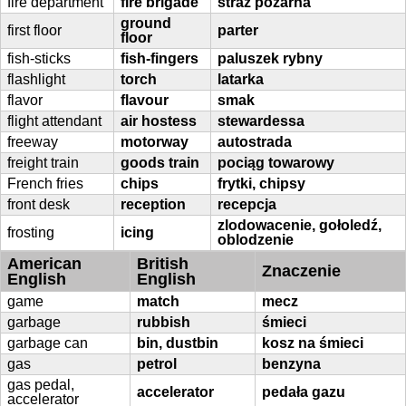
fire department
fire brigade
straż pożarna
ground
first floor
parter
floor
fish-sticks
fish-fingers
paluszek rybny
flashlight
torch
latarka
flavor
flavour
smak
flight attendant
air hostess
stewardessa
freeway
motorway
autostrada
freight train
goods train
pociąg towarowy
French fries
chips
frytki, chipsy
front desk
reception
recepcja
zlodowacenie, gołoledź,
frosting
icing
oblodzenie
American
British
Znaczenie
English
English
game
match
mecz
garbage
rubbish
śmieci
garbage can
bin, dustbin
kosz na śmieci
gas
petrol
benzyna
gas pedal,
accelerator
pedała gazu
accelerator