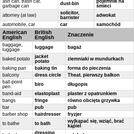
ash can, trash car,
pojemnik na
dust-bin
garbage can
śmieci
solicitor,
attorney (at law)
adwokat
barrister
automobile, car
car
samochód
American
British
Znaczenie
English
English
baggage,
luggage
bagaż
luggage
jacket
baked potato
ziemniaki w mundurkach
potato
baking pan
baking tin
forma do pieczenia
balcony
dress circle
Theat. pierwszy balkon
ball-point
biro
długopis
pen
band-aid
elastoplast
plaster z opatrunkiem
bangs
fringe
równo obcięta grzywka
bar
pub
pub
barber shop
hairdresser
fryzjer
wy|kąpać się, wziąć, brać
to bathe
to bath
kąpiel
dressing