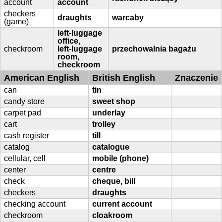
account
account
checkers
draughts
warcaby
(game)
left-luggage
office,
checkroom
left-luggage
przechowalnia bagażu
room,
checkroom
American English
British English
Znaczenie
can
tin
candy store
sweet shop
carpet pad
underlay
cart
trolley
cash register
till
catalog
catalogue
cellular, cell
mobile (phone)
center
centre
check
cheque, bill
checkers
draughts
checking account
current account
checkroom
cloakroom