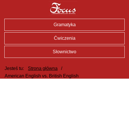
Gramatyka
Ćwiczenia
Słownictwo
Jesteś tu:
Strona główna
/
American English vs. British English