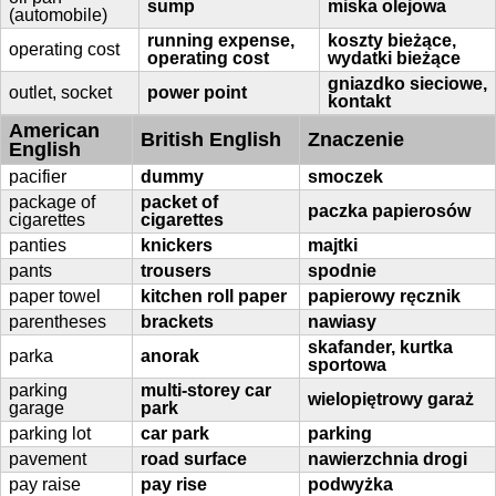
sump
miska olejowa
(automobile)
running expense,
koszty bieżące,
operating cost
operating cost
wydatki bieżące
gniazdko sieciowe,
outlet, socket
power point
kontakt
American
British English
Znaczenie
English
pacifier
dummy
smoczek
package of
packet of
paczka papierosów
cigarettes
cigarettes
panties
knickers
majtki
pants
trousers
spodnie
paper towel
kitchen roll paper
papierowy ręcznik
parentheses
brackets
nawiasy
skafander, kurtka
parka
anorak
sportowa
parking
multi-storey car
wielopiętrowy garaż
garage
park
parking lot
car park
parking
pavement
road surface
nawierzchnia drogi
pay raise
pay rise
podwyżka