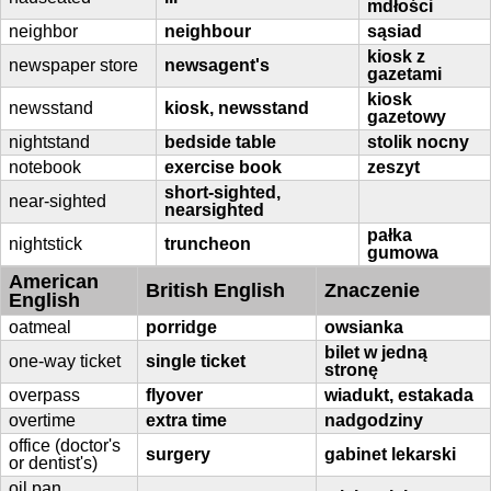
mdłości
neighbor
neighbour
sąsiad
kiosk z
newspaper store
newsagent's
gazetami
kiosk
newsstand
kiosk, newsstand
gazetowy
nightstand
bedside table
stolik nocny
notebook
exercise book
zeszyt
short-sighted,
near-sighted
nearsighted
pałka
nightstick
truncheon
gumowa
American
British English
Znaczenie
English
oatmeal
porridge
owsianka
bilet w jedną
one-way ticket
single ticket
stronę
overpass
flyover
wiadukt, estakada
overtime
extra time
nadgodziny
office (doctor's
surgery
gabinet lekarski
or dentist's)
oil pan