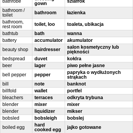
bathrobe
szlafrok
gown
bathroom /
bathroom
łazienka
toilet
bathroom,
toilet, loo
toaleta, ubikacja
rest room
bathtub
bath
wanna
battery
accumulator
akumulator
salon kosmetyczny lub
beauty shop
hairdresser
piękności
bedspread
duvet
kołdra
beer
lager
piwo pełne jasne
papryka o wydłużonych
bell pepper
pepper
strąkach
bill
note
banknot
billfold
wallet
portfel
bleachers
terraces
odkryta trybuna
blender
mixer
mixer
blender
liquidizer
mikser
bobsled
bobsleigh
bobslej
hard
boiled egg
jajko gotowane
cooked egg