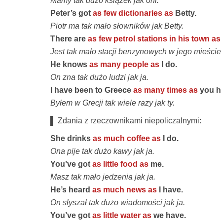
Mamy tak dużo książek jak oni.
Peter’s got
as few dictionaries as
Betty.
Piotr ma tak mało słowników jak Betty.
There are
as few petrol stations in his town as
Jest tak mało stacji benzynowych w jego mieście
He knows
as many people as
I do.
On zna tak dużo ludzi jak ja.
I have been to Greece
as many times as
you h
Byłem w Grecji tak wiele razy jak ty.
▌ Zdania z rzeczownikami niepoliczalnymi:
She drinks
as much coffee as
I do.
Ona pije tak dużo kawy jak ja.
You’ve got
as little food as
me.
Masz tak mało jedzenia jak ja.
He’s heard
as much news as
I have.
On słyszał tak dużo wiadomości jak ja.
You’ve got
as little water as
we have.