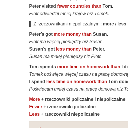
Peter visited
fewer countries than
Tom.
Piotr odwiedził mniej krajów niż Tomek.
▌ Z rzeczownikami niepoliczalnymi:
more / less
Peter’s got
more money than
Susan.
Piotr ma więcej pieniędzy niż Susan.
Susan’s got
less money than
Peter.
Susan ma mniej pieniędzy niż Piotr.
Tom spends
more time on homework than
I d
Tomek poświęca więcej czasu na pracę domową 
I spend
less time on homework than
Tom doe
Poświęcam mniej czasu na pracę domową niż T
More
+
rzeczowniki policzalne i niepoliczalne
Fewer
+
rzeczowniki policzalne
Less
+
rzeczowniki niepoliczalne