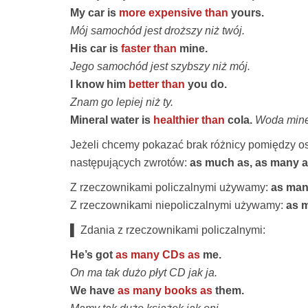
My car is
more expensive than
yours.
Mój samochód jest droższy niż twój.
His car is
faster than
mine.
Jego samochód jest szybszy niż mój.
I know him
better than
you do.
Znam go lepiej niż ty.
Mineral water is
healthier than
cola.
Woda miner
Jeżeli chcemy pokazać brak różnicy pomiędzy 
następujących zwrotów:
as much as, as many as,
Z rzeczownikami policzalnymi używamy:
as many
Z rzeczownikami niepoliczalnymi używamy:
as mu
▌ Zdania z rzeczownikami policzalnymi:
He’s got
as many CDs as
me.
On ma tak dużo płyt CD jak ja.
We have
as many books as
them.