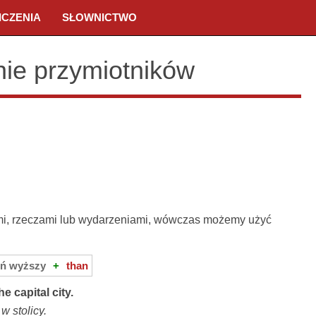
ICZENIA
SŁOWNICTWO
ie przymiotników
mi, rzeczami lub wydarzeniami, wówczas możemy użyć
eń wyższy
+
than
he capital city.
w stolicy.