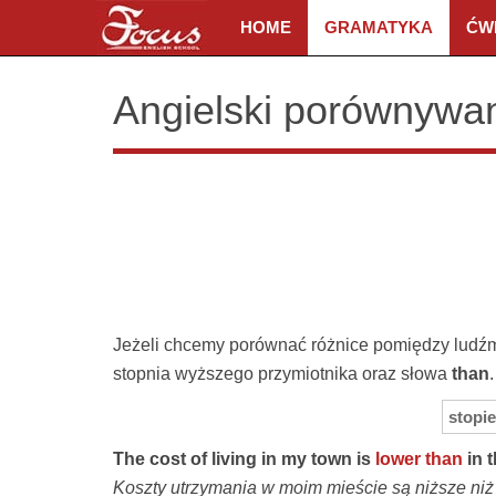
HOME
GRAMATYKA
ĆW
Angielski porównywan
Jeżeli chcemy porównać różnice pomiędzy ludź
stopnia wyższego przymiotnika oraz słowa
than
.
stopi
The cost of living in my town is
lower than
in t
Koszty utrzymania w moim mieście są niższe niż 