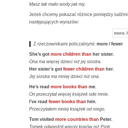
Masz tak mało wody jak my.
Jeżeli chcemy pokazać różnice pomiędzy ludźm
następujących wyrazów:
more, 
▌ Z rzeczownikami policzalnymi:
more / fewer
She’s got
more children than
her sister.
Ona ma więcej dzieci niż jej siostra.
Her sister’s got
fewer children than
her.
Jej siostra ma mniej dzieci niż ona.
He’s read
more books than
me.
On przeczytał więcej księżek ode mnie.
I’ve read
fewer books than
him.
Przeczytałem mniej książek od niego.
Tom visited
more countries than
Peter.
Tomek odwiedził więcej krajów niż Piotr.