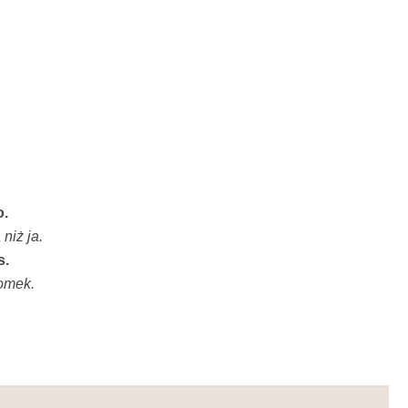
o.
niż ja.
s.
omek.