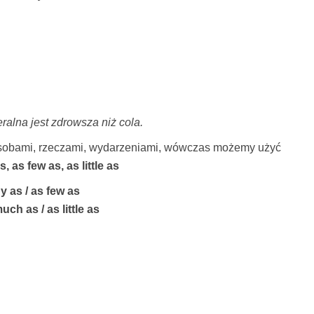
alna jest zdrowsza niż cola.
osobami, rzeczami, wydarzeniami, wówczas możemy użyć
 as few as, as little as
 as / as few as
ch as / as little as