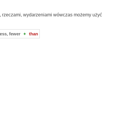
i, rzeczami, wydarzeniami wówczas możemy użyć
less, fewer
+
than