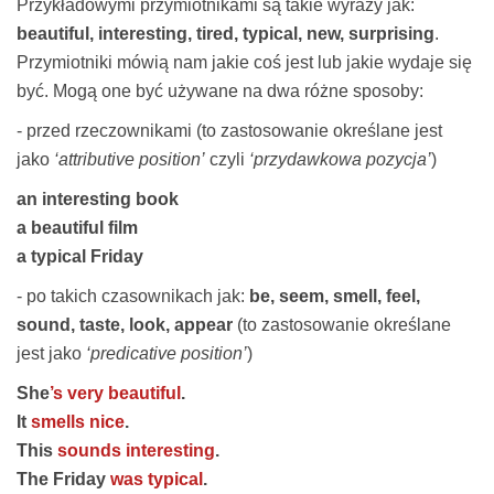
Przykładowymi przymiotnikami są takie wyrazy jak:
beautiful, interesting, tired, typical, new, surprising
.
Przymiotniki mówią nam jakie coś jest lub jakie wydaje się
być. Mogą one być używane na dwa różne sposoby:
- przed rzeczownikami (to zastosowanie określane jest
jako
‘attributive position’
czyli
‘przydawkowa pozycja’
)
an interesting book
a beautiful film
a typical Friday
- po takich czasownikach jak:
be, seem, smell, feel,
sound, taste, look, appear
(to zastosowanie określane
jest jako
‘predicative position’
)
She
’s very beautiful
.
It
smells nice
.
This
sounds interesting
.
The Friday
was typical
.