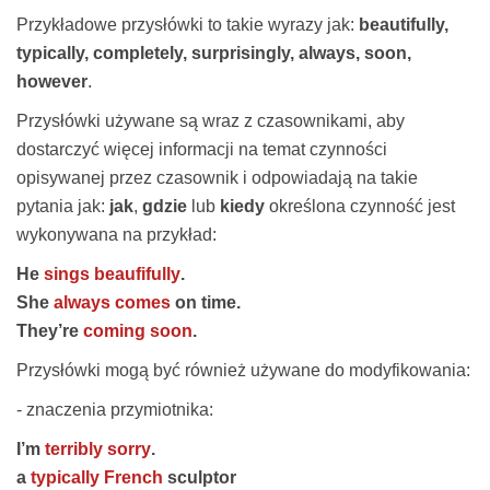
Przykładowe przysłówki to takie wyrazy jak:
beautifully,
typically, completely, surprisingly, always, soon,
however
.
Przysłówki używane są wraz z czasownikami, aby
dostarczyć więcej informacji na temat czynności
opisywanej przez czasownik i odpowiadają na takie
pytania jak:
jak
,
gdzie
lub
kiedy
określona czynność jest
wykonywana na przykład:
He
sings beaufifully
.
She
always comes
on time.
They’re
coming soon
.
Przysłówki mogą być również używane do modyfikowania:
- znaczenia przymiotnika:
I’m
terribly sorry
.
a
typically French
sculptor