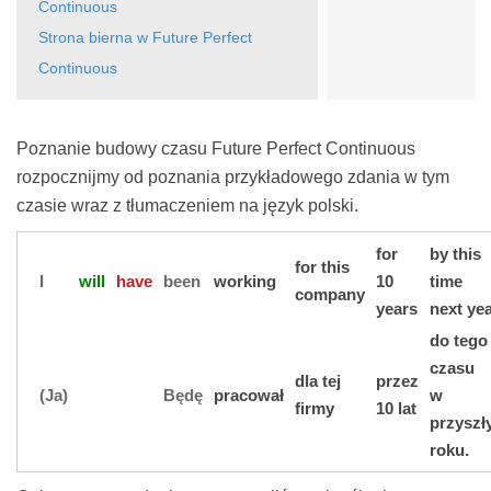
Continuous
Strona bierna w Future Perfect
Continuous
Poznanie budowy czasu Future Perfect Continuous
rozpocznijmy od poznania przykładowego zdania w tym
czasie wraz z tłumaczeniem na język polski.
for
by this
for this
I
will
have
been
working
10
time
company
years
next yea
do tego
czasu
dla tej
przez
(Ja)
Będę
pracował
w
firmy
10 lat
przyszł
roku.