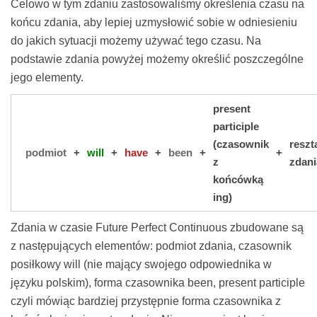
Celowo w tym zdaniu zastosowaliśmy określenia czasu na
końcu zdania, aby lepiej uzmysłowić sobie w odniesieniu
do jakich sytuacji możemy używać tego czasu. Na
podstawie zdania powyżej możemy określić poszczególne
jego elementy.
present
participle
(czasownik
reszt
podmiot
+
will
+
have
+
been
+
+
z
zdani
końcówką
ing)
Zdania w czasie Future Perfect Continuous zbudowane są
z następujących elementów: podmiot zdania, czasownik
posiłkowy will (nie mający swojego odpowiednika w
języku polskim), forma czasownika been, present participle
czyli mówiąc bardziej przystępnie forma czasownika z