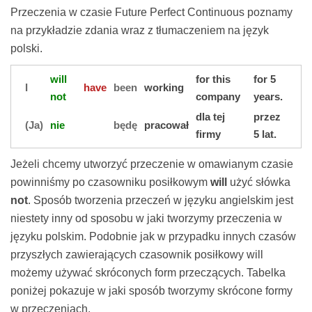
Przeczenia w czasie Future Perfect Continuous poznamy
na przykładzie zdania wraz z tłumaczeniem na język
polski.
will
for this
for 5
I
have
been
working
not
company
years.
dla tej
przez
(Ja)
nie
będę
pracował
firmy
5 lat.
Jeżeli chcemy utworzyć przeczenie w omawianym czasie
powinniśmy po czasowniku posiłkowym
will
użyć słówka
not
. Sposób tworzenia przeczeń w języku angielskim jest
niestety inny od sposobu w jaki tworzymy przeczenia w
języku polskim. Podobnie jak w przypadku innych czasów
przyszłych zawierających czasownik posiłkowy will
możemy używać skróconych form przeczących. Tabelka
poniżej pokazuje w jaki sposób tworzymy skrócone formy
w przeczeniach.