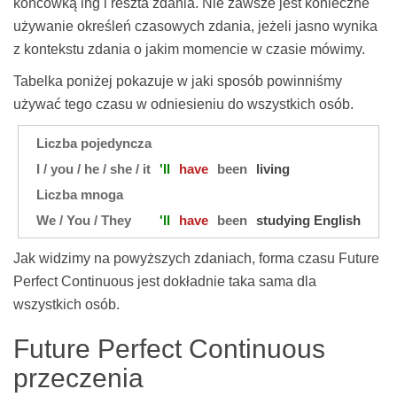
końcówką ing i reszta zdania. Nie zawsze jest konieczne
używanie określeń czasowych zdania, jeżeli jasno wynika
z kontekstu zdania o jakim momencie w czasie mówimy.
Tabelka poniżej pokazuje w jaki sposób powinniśmy
używać tego czasu w odniesieniu do wszystkich osób.
Liczba pojedyncza
I / you / he / she / it
'll
have
been
living
Liczba mnoga
We / You / They
'll
have
been
studying English
Jak widzimy na powyższych zdaniach, forma czasu Future
Perfect Continuous jest dokładnie taka sama dla
wszystkich osób.
Future Perfect Continuous
przeczenia