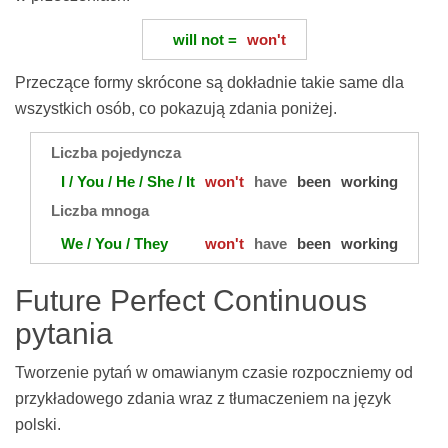
will not =
won't
Przeczące formy skrócone są dokładnie takie same dla
wszystkich osób, co pokazują zdania poniżej.
Liczba pojedyncza
I / You / He / She / It
won't
have
been
working
Liczba mnoga
We / You / They
won't
have
been
working
Future Perfect Continuous
pytania
Tworzenie pytań w omawianym czasie rozpoczniemy od
przykładowego zdania wraz z tłumaczeniem na język
polski.