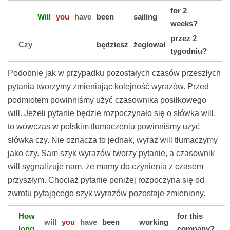
for 2
Will
you
have
been
sailing
weeks?
przez 2
Czy
będziesz
żeglował
tygodniu?
Podobnie jak w przypadku pozostałych czasów przeszłych
pytania tworzymy zmieniając kolejność wyrazów. Przed
podmiotem powinniśmy użyć czasownika posiłkowego
will. Jeżeli pytanie będzie rozpoczynało się o słówka will,
to wówczas w polskim tłumaczeniu powinniśmy użyć
słówka czy. Nie oznacza to jednak, wyraz will tłumaczymy
jako czy. Sam szyk wyrazów tworzy pytanie, a czasownik
will sygnalizuje nam, że mamy do czynienia z czasem
przyszłym. Chociaż pytanie poniżej rozpoczyna się od
zwrotu pytającego szyk wyrazów pozostaje zmieniony.
How
for this
will
you
have
been
working
long
company?