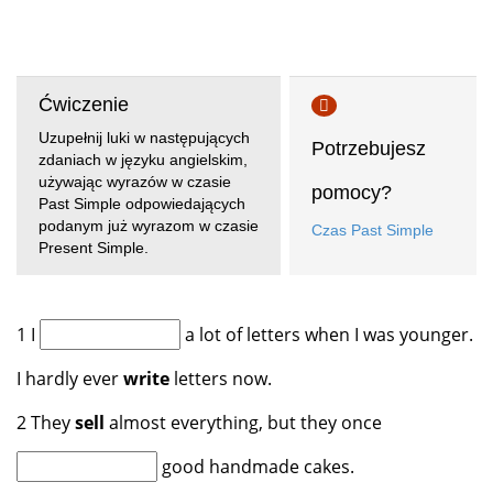
Ćwiczenie
Uzupełnij luki w następujących
Potrzebujesz
zdaniach w języku angielskim,
używając wyrazów w czasie
pomocy?
Past Simple odpowiedających
podanym już wyrazom w czasie
Czas Past Simple
Present Simple.
1 I
a lot of letters when I was younger.
I hardly ever
write
letters now.
2 They
sell
almost everything, but they once
good handmade cakes.