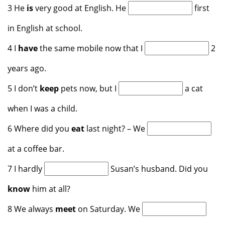
3 He
is
very good at English. He
first
in English at school.
4 I
have
the same mobile now that I
2
years ago.
5 I don’t
keep
pets now, but I
a cat
when I was a child.
6 Where did you
eat
last night? – We
at a coffee bar.
7 I hardly
Susan’s husband. Did you
know
him at all?
8 We always
meet
on Saturday. We