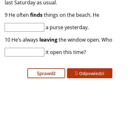
last Saturday as usual.
9 He often
finds
things on the beach. He
a purse yesterday.
10 He’s always
leaving
the window open. Who
it open this time?
Sprawdź
Odpowiedzi