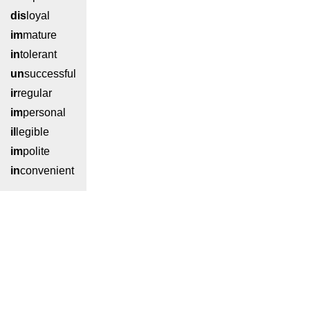
dis
loyal
im
mature
in
tolerant
un
successful
ir
regular
im
personal
il
legible
im
polite
in
convenient