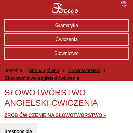
Gramatyka
Ćwiczenia
Słownictwo
Jesteś tu:
Strona główna
/
Słowotwórstwo
/
Słowotwórstwo angielski ćwiczenia
SŁOWOTWÓRSTWO
ANGIELSKI ĆWICZENIA
ZRÓB ĆWICZENIE NA SŁOWOTWÓRSTWO »
ir
responsible