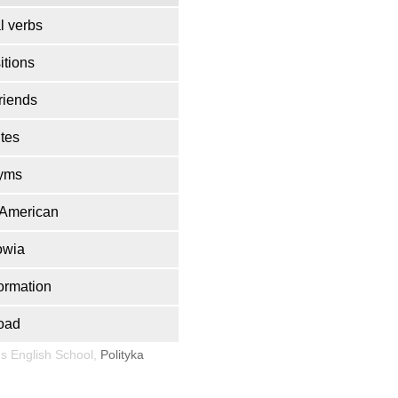
l verbs
itions
riends
tes
yms
h American
owia
ormation
oad
s English School,
Polityka