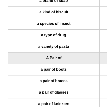
a brand of soap
a kind of biscuit
a species of insect
a type of drug
a variety of pasta
A Pair of
a pair of boots
a pair of braces
a pair of glasses
a pair of knickers