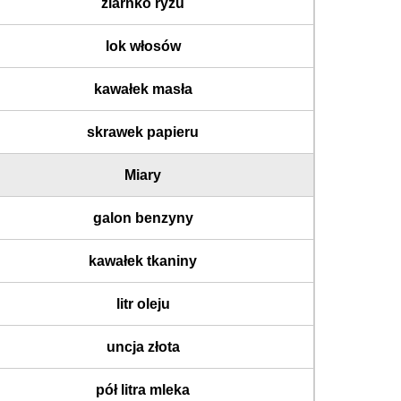
ziarnko ryżu
lok włosów
kawałek masła
skrawek papieru
Miary
galon benzyny
kawałek tkaniny
litr oleju
uncja złota
pół litra mleka