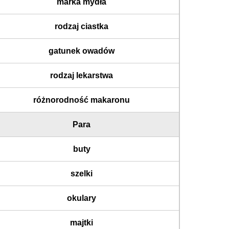
marka mydła
rodzaj ciastka
gatunek owadów
rodzaj lekarstwa
różnorodność makaronu
Para
buty
szelki
okulary
majtki