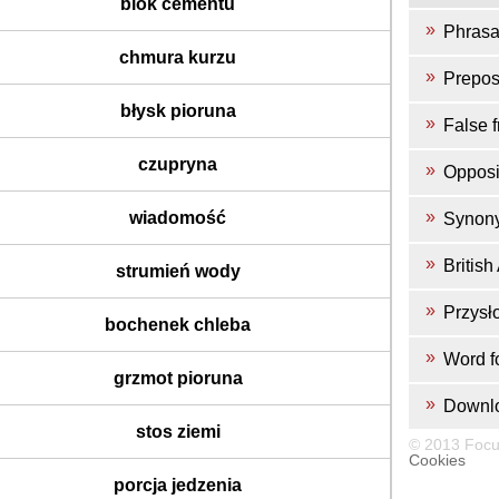
blok cementu
Phrasa
chmura kurzu
Prepos
błysk pioruna
False f
czupryna
Opposi
wiadomość
Synon
Britis
strumień wody
Przysł
bochenek chleba
Word f
grzmot pioruna
Downl
stos ziemi
© 2013 Focu
Cookies
porcja jedzenia