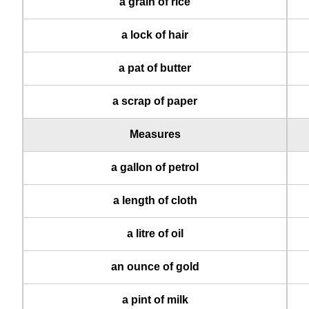
a grain of rice
a lock of hair
a pat of butter
a scrap of paper
Measures
a gallon of petrol
a length of cloth
a litre of oil
an ounce of gold
a pint of milk