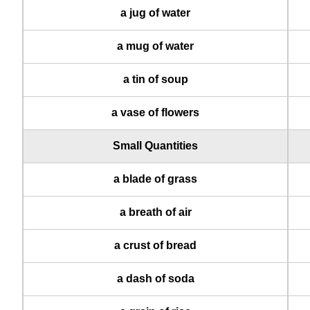
a jug of water
a mug of water
a tin of soup
a vase of flowers
Small Quantities
a blade of grass
a breath of air
a crust of bread
a dash of soda