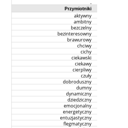
.
Przymiotniki
aktywny
ambitny
bezczelny
bezinteresowny
brawurowy
chciwy
cichy
ciekawski
ciekawy
cierpliwy
czuły
dobroduszny
dumny
dynamiczny
dziedziczny
emocjonalny
energetyczny
entuzjastyczny
flegmatyczny