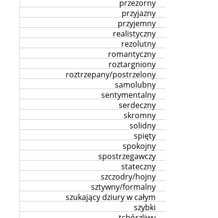
przezorny
przyjazny
przyjemny
realistyczny
rezolutny
romantyczny
roztargniony
roztrzepany/postrzelony
samolubny
sentymentalny
serdeczny
skromny
solidny
spięty
spokojny
spostrzegawczy
stateczny
szczodry/hojny
sztywny/formalny
szukający dziury w całym
szybki
tchórzliwy