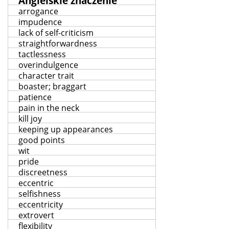
Angielskie znaczenie
arrogance
impudence
lack of self-criticism
straightforwardness
tactlessness
overindulgence
character trait
boaster; braggart
patience
pain in the neck
kill joy
keeping up appearances
good points
wit
pride
discreetness
eccentric
selfishness
eccentricity
extrovert
flexibility