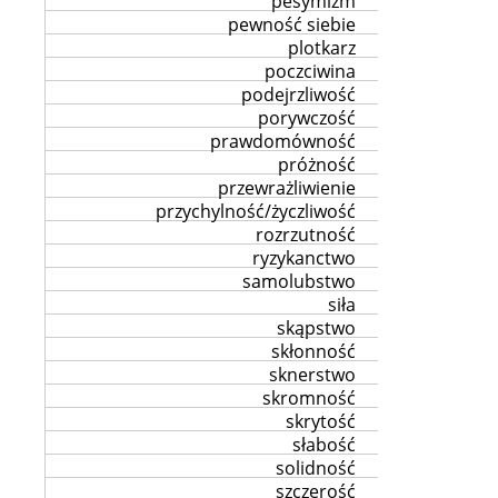
pesymizm
pewność siebie
plotkarz
poczciwina
podejrzliwość
porywczość
prawdomówność
próżność
przewrażliwienie
przychylność/życzliwość
rozrzutność
ryzykanctwo
samolubstwo
siła
skąpstwo
skłonność
sknerstwo
skromność
skrytość
słabość
solidność
szczerość