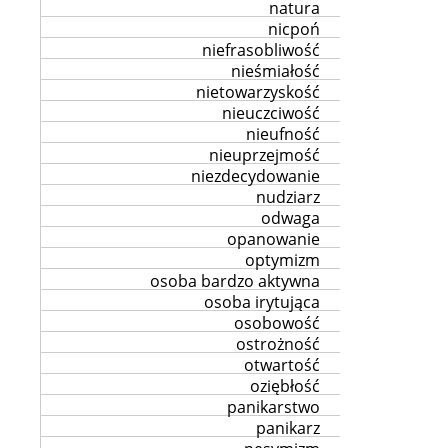
natura
nicpoń
niefrasobliwość
nieśmiałość
nietowarzyskość
nieuczciwość
nieufność
nieuprzejmość
niezdecydowanie
nudziarz
odwaga
opanowanie
optymizm
osoba bardzo aktywna
osoba irytująca
osobowość
ostrożność
otwartość
oziębłość
panikarstwo
panikarz