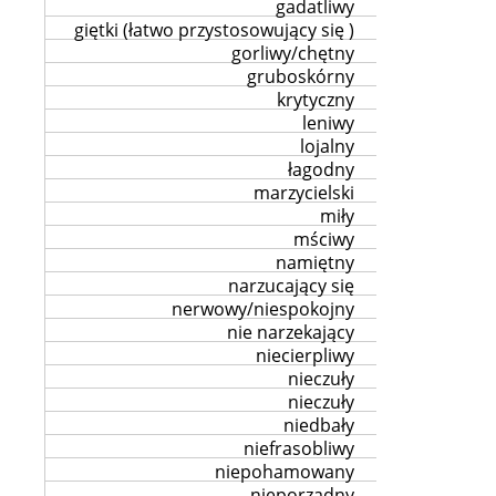
gadatliwy
giętki (łatwo przystosowujący się )
gorliwy/chętny
gruboskórny
krytyczny
leniwy
lojalny
łagodny
marzycielski
miły
mściwy
namiętny
narzucający się
nerwowy/niespokojny
nie narzekający
niecierpliwy
nieczuły
nieczuły
niedbały
niefrasobliwy
niepohamowany
nieporządny