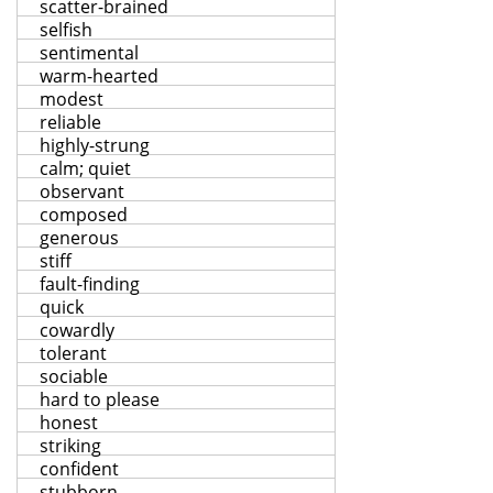
scatter-brained
selfish
sentimental
warm-hearted
modest
reliable
highly-strung
calm; quiet
observant
composed
generous
stiff
fault-finding
quick
cowardly
tolerant
sociable
hard to please
honest
striking
confident
stubborn