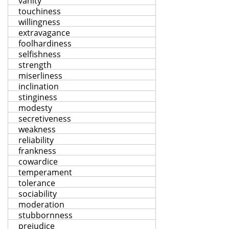
vanity
touchiness
willingness
extravagance
foolhardiness
selfishness
strength
miserliness
inclination
stinginess
modesty
secretiveness
weakness
reliability
frankness
cowardice
temperament
tolerance
sociability
moderation
stubbornness
prejudice