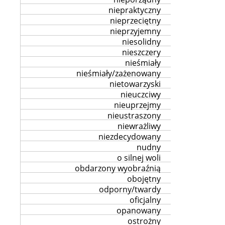
niepraktyczny
nieprzeciętny
nieprzyjemny
niesolidny
nieszczery
nieśmiały
nieśmiały/zażenowany
nietowarzyski
nieuczciwy
nieuprzejmy
nieustraszony
niewrażliwy
niezdecydowany
nudny
o silnej woli
obdarzony wyobraźnią
obojętny
odporny/twardy
oficjalny
opanowany
ostrożny