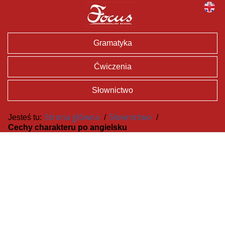
Gramatyka
Ćwiczenia
Słownictwo
Strona główna
Słownictwo
Jesteś tu:
/
/
Cechy charakteru po angielsku