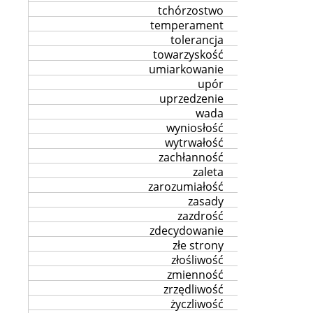
tchórzostwo
temperament
tolerancja
towarzyskość
umiarkowanie
upór
uprzedzenie
wada
wyniosłość
wytrwałość
zachłanność
zaleta
zarozumiałość
zasady
zazdrość
zdecydowanie
złe strony
złośliwość
zmienność
zrzędliwość
życzliwość