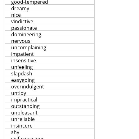
good-tempered
dreamy
nice
vindictive
passionate
domineering
nervous
uncomplaining
impatient
insensitive
unfeeling
slapdash
easygoing
overindulgent
untidy
impractical
outstanding
unpleasant
unreliable
insincere
shy
self-conscious