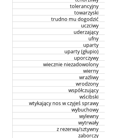
tolerancyjny
towarzyski
trudno mu dogodzić
uczciwy
uderzający
ufny
uparty
uparty (głupio)
uporczywy
wiecznie niezadowolony
wierny
wrażliwy
wrodzony
współczujący
wścibski
wtykający nos w czyjeś sprawy
wybuchowy
wylewny
wytrwały
z rezerwą/sztywny
zaborczy