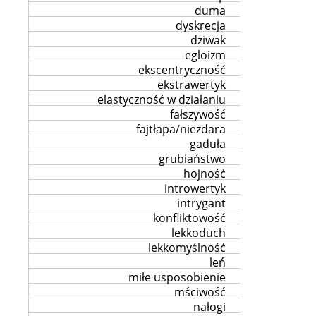
duma
dyskrecja
dziwak
egloizm
ekscentryczność
ekstrawertyk
elastyczność w działaniu
fałszywość
fajtłapa/niezdara
gaduła
grubiaństwo
hojność
introwertyk
intrygant
konfliktowość
lekkoduch
lekkomyślność
leń
miłe usposobienie
mściwość
nałogi