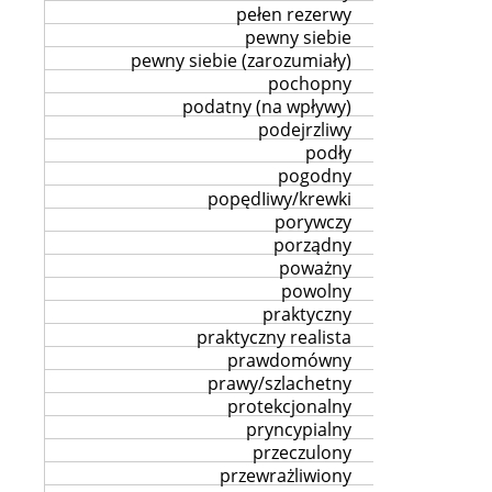
pełen rezerwy
pewny siebie
pewny siebie (zarozumiały)
pochopny
podatny (na wpływy)
podejrzliwy
podły
pogodny
popędIiwy/krewki
porywczy
porządny
poważny
powolny
praktyczny
praktyczny realista
prawdomówny
prawy/szlachetny
protekcjonalny
pryncypialny
przeczulony
przewrażliwiony