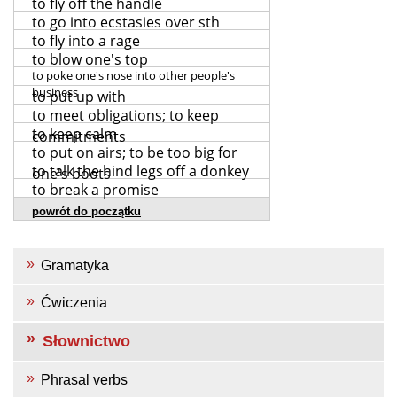
to fly off the handle
to go into ecstasies over sth
to fly into a rage
to blow one's top
to poke one's nose into other people's
business
to put up with
to meet obligations; to keep
to keep calm
commitments
to put on airs; to be too big for
to talk the hind legs off a donkey
one's boots
to break a promise
powrót do początku
Gramatyka
Ćwiczenia
Słownictwo
Phrasal verbs