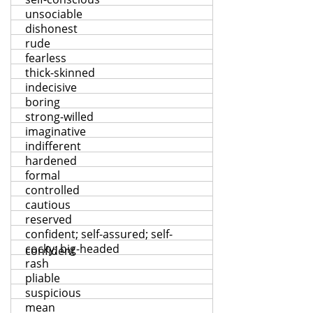
unsociable
dishonest
rude
fearless
thick-skinned
indecisive
boring
strong-willed
imaginative
indifferent
hardened
formal
controlled
cautious
reserved
confident; self-assured; self-
cocky; big-headed
confident
rash
pliable
suspicious
mean