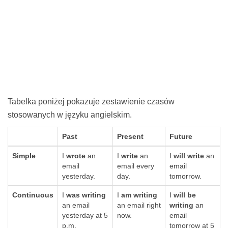
Tabelka poniżej pokazuje zestawienie czasów
stosowanych w języku angielskim.
Past
Present
Future
Simple
I
wrote
an
I
write
an
I
will write
an
email
email every
email
yesterday.
day.
tomorrow.
Continuous
I
was writing
I
am writing
I
will be
an email
an email right
writing
an
yesterday at 5
now.
email
p.m.
tomorrow at 5