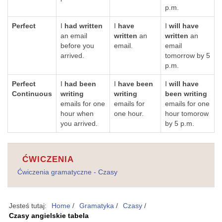
p.m.
Perfect
I
had written
I
have
I
will have
an email
written
an
written
an
before you
email.
email
arrived.
tomorrow by 5
p.m.
Perfect
I
had been
I
have been
I
will have
Continuous
writing
writing
been writing
emails for one
emails for
emails for one
hour when
one hour.
hour tomorow
you arrived.
by 5 p.m.
ĆWICZENIA
Ćwiczenia gramatyczne - Czasy
Jesteś tutaj:
Home
/
Gramatyka
/
Czasy
/
Czasy angielskie tabela