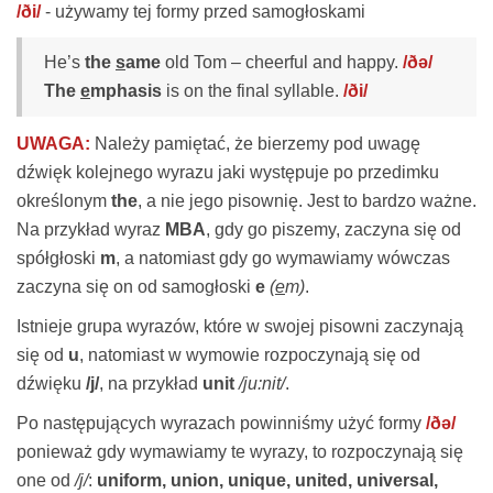
/ði/
- używamy tej formy przed samogłoskami
He’s
the
s
ame
old Tom – cheerful and happy.
/ðə/
The
e
mphasis
is on the final syllable.
/ði/
UWAGA:
Należy pamiętać, że bierzemy pod uwagę
dźwięk kolejnego wyrazu jaki występuje po przedimku
określonym
the
, a nie jego pisownię. Jest to bardzo ważne.
Na przykład wyraz
MBA
, gdy go piszemy, zaczyna się od
spółgłoski
m
, a natomiast gdy go wymawiamy wówczas
zaczyna się on od samogłoski
e
(
e
m)
.
Istnieje grupa wyrazów, które w swojej pisowni zaczynają
się od
u
, natomiast w wymowie rozpoczynają się od
dźwięku
/j/
, na przykład
unit
/ju:nit/
.
Po następujących wyrazach powinniśmy użyć formy
/ðə/
ponieważ gdy wymawiamy te wyrazy, to rozpoczynają się
one od
/j/
:
uniform, union, unique, united, universal,