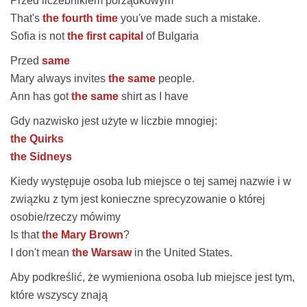
Przed liczebnikiem porządkowym
That's
the fourth time
you've made such a mistake.
Sofia is not
the first capital
of Bulgaria
Przed
same
Mary always invites
the same
people.
Ann has got
the same
shirt as I have
Gdy nazwisko jest użyte w liczbie mnogiej:
the Quirks
the Sidneys
Kiedy występuje osoba lub miejsce o tej samej nazwie i w
związku z tym jest konieczne sprecyzowanie o której
osobie/rzeczy mówimy
Is that
the Mary Brown
?
I don't mean
the Warsaw
in the United States.
Aby podkreślić, że wymieniona osoba lub miejsce jest tym,
które wszyscy znają