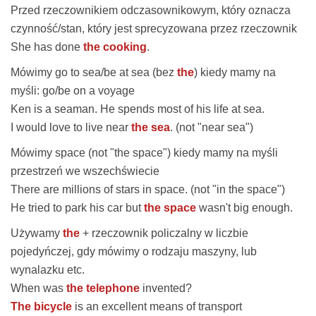
Przed rzeczownikiem odczasownikowym, który oznacza
czynność/stan, który jest sprecyzowana przez rzeczownik
She has done
the cooking
.
Mówimy
go to sea/be at sea
(bez
the
) kiedy mamy na
myśli:
go/be on a voyage
Ken is a seaman. He spends most of his life
at sea
.
I would love to live near
the sea
. (not "near sea")
Mówimy
space
(not "the space") kiedy mamy na myśli
przestrzeń we wszechświecie
There are millions of stars
in space
. (not "in the space")
He tried to park his car but
the space
wasn't big enough.
Używamy
the
+ rzeczownik policzalny w liczbie
pojedyńczej, gdy mówimy o rodzaju maszyny, lub
wynalazku etc.
When was
the telephone
invented?
The bicycle
is an excellent means of transport