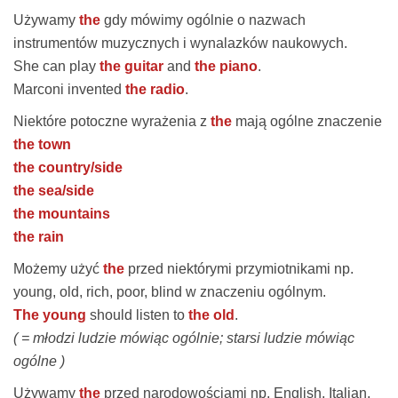
Używamy
the
gdy mówimy ogólnie o nazwach
instrumentów muzycznych i wynalazków naukowych.
She can play
the guitar
and
the piano
.
Marconi invented
the radio
.
Niektóre potoczne wyrażenia z
the
mają ogólne znaczenie
the town
the country/side
the sea/side
the mountains
the rain
Możemy użyć
the
przed niektórymi przymiotnikami np.
young
,
old
,
rich
,
poor
,
blind
w znaczeniu ogólnym.
The young
should listen to
the old
.
( = młodzi ludzie mówiąc ogólnie; starsi ludzie mówiąc
ogólne )
Używamy
the
przed narodowościami np. English, Italian,