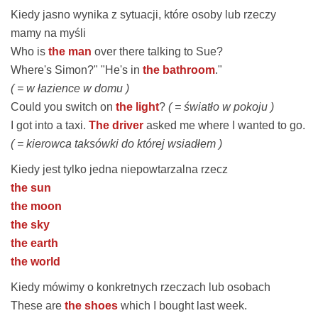
Kiedy jasno wynika z sytuacji, które osoby lub rzeczy
mamy na myśli
Who is
the man
over there talking to Sue?
Where's Simon?" "He's in
the bathroom
."
( = w łazience w domu )
Could you switch on
the light
?
( = światło w pokoju )
I got into a taxi.
The driver
asked me where I wanted to go.
( = kierowca taksówki do której wsiadłem )
Kiedy jest tylko jedna niepowtarzalna rzecz
the sun
the moon
the sky
the earth
the world
Kiedy mówimy o konkretnych rzeczach lub osobach
These are
the shoes
which I bought last week.