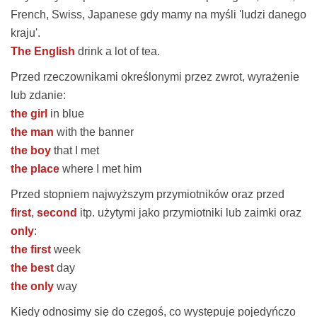
French, Swiss, Japanese gdy mamy na myśli 'ludzi danego
kraju'.
The English
drink a lot of tea.
Przed rzeczownikami określonymi przez zwrot, wyrażenie
lub zdanie:
the girl
in blue
the man
with the banner
the boy
that I met
the place
where I met him
Przed stopniem najwyższym przymiotników oraz przed
first
,
second
itp. użytymi jako przymiotniki lub zaimki oraz
only
:
the first
week
the best
day
the only
way
Kiedy odnosimy się do czegoś, co występuje pojedyńczo