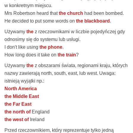
w konkretnym miejscu.
Mrs Robertson heard that
the church
had been bombed.
He decided to put some words on
the blackboard
.
Używamy
the
z rzeczownikami w liczbie pojedyńczej gdy
odnosimy się do systemu lub usługi.
I don't like using
the phone
.
How long does it take on
the train
?
Używamy
the
z obszarami świata, regionami kraju, których
nazwy zawierają
north
,
south
,
east
, lub
west
. Uwaga:
istnieją wyjątki np.:
North America
the Middle East
the Far East
the north of
England
the west of
Ireland
Przed rzeczownikiem, który reprezentuje tylko jedną