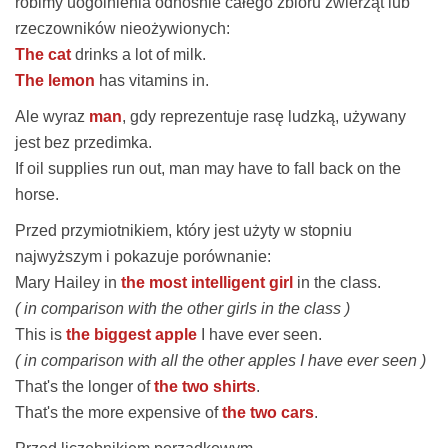
robimy uogólnienia odnośnie całego zbioru zwierząt lub
rzeczowników nieożywionych:
The cat
drinks a lot of milk.
The lemon
has vitamins in.
Ale wyraz
man
, gdy reprezentuje rasę ludzką, używany
jest bez przedimka.
If oil supplies run out,
man
may have to fall back on the
horse.
Przed przymiotnikiem, który jest użyty w stopniu
najwyższym i pokazuje porównanie:
Mary Hailey in
the most intelligent girl
in the class.
( in comparison with the other girls in the class )
This is
the biggest apple
I have ever seen.
( in comparison with all the other apples I have ever seen )
That's the longer of
the two shirts
.
That's the more expensive of
the two cars
.