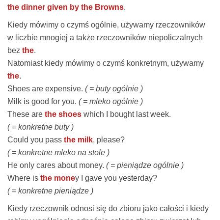
the dinner given by the Browns
.
Kiedy mówimy o czymś ogólnie, używamy rzeczowników
w liczbie mnogiej a także rzeczowników niepoliczalnych
bez
the
.
Natomiast kiedy mówimy o czymś konkretnym, używamy
the
.
Shoes
are expensive.
( = buty ogólnie )
Milk
is good for you.
( = mleko ogólnie )
These are
the shoes
which I bought last week.
( = konkretne buty )
Could you pass
the milk
, please?
( = konkretne mleko na stole )
He only cares about
money
.
( = pieniądze ogólnie )
Where is
the mone
y I gave you yesterday?
( = konkretne pieniądze )
Kiedy rzeczownik odnosi się do zbioru jako całości i kiedy