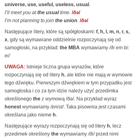
universe, use, useful, useless, usual
.
I’ll meet you at
the usual
time.
/ðə/
I’m not planning to join
the union
.
/ðə/
Następujące litery, które są spółgłoskami:
f, h, l, m, n, r, s,
x
, gdy są wymawiane oddzielnie rozpoczynają się od
samogłoski, na przykład:
the MBA
wymawiamy
/ði em bi:
ei/
UWAGA:
Istnieje liczna grupa wyrazów, które
rozpoczynają się od litery
h
, ale które nie mają w wymowie
tego dźwięku. Pierwszym dźwiękiem w tym przypadku jest
samogłoska i co za tym idzie należy użyć przedimka
określonego
the
z wymową /ðə/. Na przykład wyraz
honest
wymawiamy
/ɒnist/
. Taka pisownia jest czasami
określana jako nieme
h
.
Następujące wyrazy rozpoczynają się od litery
h
, lecz
przedimek określony
the
wymawiamy
/ði/
przed nimi