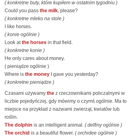
( konkretne buty, które kupiłem w ostatnim tygodniu )
Could you pass
the milk
, please?
( konkretne mleko na stole )
I like
horses
.
( konie ogólnie )
Look at
the horses
in that field.
( konkretne konie )
He only cares about
money
.
( pieniądze ogólnie )
Where is
the money
I gave you yesterday?
( konkretne pieniądze )
Czasami używamy
the
z rzeczownikami policzalnymi w
liczbie pojedyńczej, gdy mówimy o czymś ogólnie. Ma to
miejsce na przykład z nazwami zwierząt, kwiatów lub
roślin.
The dolphin
is an intelligent animal.
( delfiny ogólnie )
The orchid
is a beautiful flower.
( orchidee ogólnie )