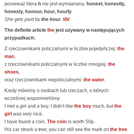
ponieważ litera
h
nie jest wymawiana.
honest, honestly,
honesty, honour, hour, hourly
She gets paid by
the hour
.
/ði/
The definite article
the
jest używany w następujących
przypadkach:
Z rzeczownikami policzalnymi w liczbie pojedyńczej:
the
man
,
z rzeczownikami policzalnymi w liczbie mnogiej:
the
shoes
,
oraz rzeczownikami niepoliczalnymi:
the water
.
Kiedy mówimy o osobach lub rzeczach, o których
wcześniej wspomnieliśmy
I met
a girl
and
a boy
. I didn't like
the boy
much, but
the
girl
was very nice.
I have found
a coin
.
The coin
is worth 50p.
His car struck
a tree
; you can still see the mark on
the tree
.