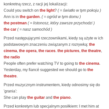
konkretną rzecz, z racji jej lokalizacji:
Could you switch on
the light
?
( = światło w tym pokoju )
Ann is in
the garden
.
( = ogród w tym domu )
the postman
( = listonosz, który zawsze przychodzi )
the car
( = nasz samochód )
Przed następującymi rzeczownikami, kiedy są użyte w ich
podstawowym znaczeniu związanym z rozrywką:
the
cinema
,
the opera
,
the races
.
the pictures
,
the theatre
,
the radio
People often prefer watching TV to going to
the cinema
.
Yesterday, my fiancé suggested we should go to
the
theatre
.
Przed muzycznym instrumentem, kiedy odnosimy się do
'grania':
She can play
the guitar
and
the piano
.
Przed konkretym lub specjalnym posiłkiem:
I met him at