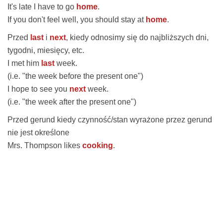
It's late I have to go
home
.
If you don't feel well, you should stay at
home
.
Przed
last
i
next
, kiedy odnosimy się do najbliższych dni,
tygodni, miesięcy, etc.
I met him
last
week.
(i.e. "the week before the present one")
I hope to see you
next
week.
(i.e. "the week after the present one")
Przed gerund kiedy czynność/stan wyrażone przez gerund
nie jest określone
Mrs. Thompson likes
cooking
.