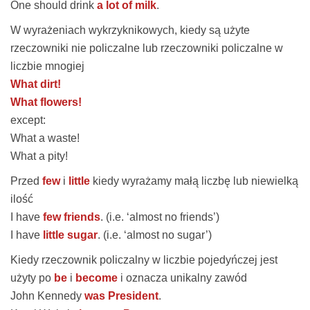
One should drink
a lot of milk
.
W wyrażeniach wykrzyknikowych, kiedy są użyte
rzeczowniki nie policzalne lub rzeczowniki policzalne w
liczbie mnogiej
What dirt!
What flowers!
except
:
What a waste!
What a pity!
Przed
few
i
little
kiedy wyrażamy małą liczbę lub niewielką
ilość
I have
few friends
. (i.e. ‘almost no friends’)
I have
little sugar
. (i.e. ‘almost no sugar’)
Kiedy rzeczownik policzalny w liczbie pojedyńczej jest
użyty po
be
i
become
i oznacza unikalny zawód
John Kennedy
was President
.