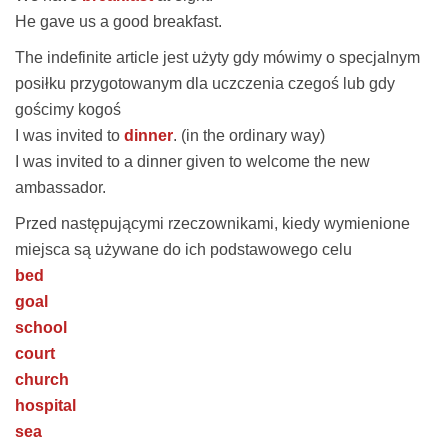
He gave us
a good breakfast
.
The indefinite article jest użyty gdy mówimy o specjalnym
posiłku przygotowanym dla uczczenia czegoś lub gdy
gościmy kogoś
I was invited to
dinner
. (in the ordinary way)
I was invited to
a dinner given to welcome the new
ambassador
.
Przed następującymi rzeczownikami, kiedy wymienione
miejsca są używane do ich podstawowego celu
bed
goal
school
court
church
hospital
sea