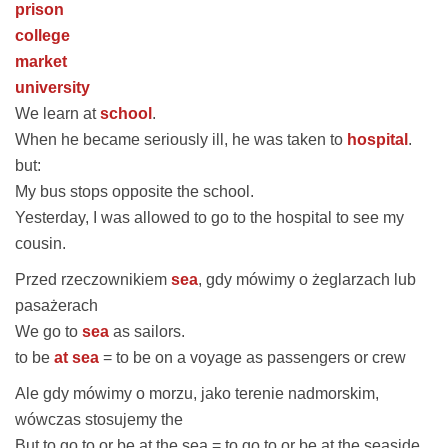
prison
college
market
university
We learn at
school
.
When he became seriously ill, he was taken to
hospital
.
but
:
My bus stops opposite
the school
.
Yesterday, I was allowed to go to
the hospital
to see my
cousin.
Przed rzeczownikiem
sea
, gdy mówimy o żeglarzach lub
pasażerach
We go to
sea
as sailors.
to be
at sea
= to be on a voyage as passengers or crew
Ale gdy mówimy o morzu, jako terenie nadmorskim,
wówczas stosujemy
the
But to go to or be
at the sea
= to go to or be at the seaside.