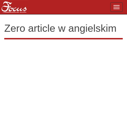
Toggl
navig
Zero article w angielskim