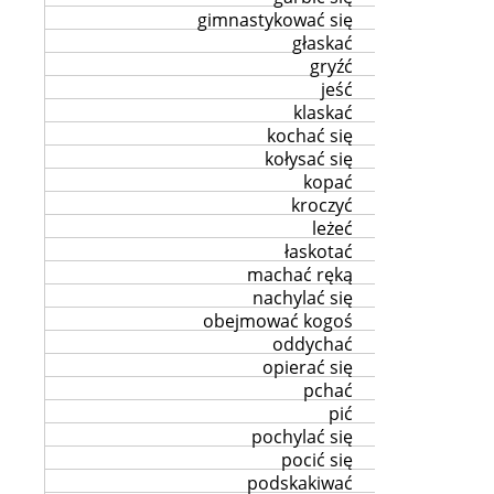
gimnastykować się
głaskać
gryźć
jeść
klaskać
kochać się
kołysać się
kopać
kroczyć
leżeć
łaskotać
machać ręką
nachylać się
obejmować kogoś
oddychać
opierać się
pchać
pić
pochylać się
pocić się
podskakiwać