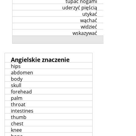
tupać nogami
uderzyć pięścią
utykać
wąchać
widzieć
wskazywać
Angielskie znaczenie
hips
abdomen
body
skull
forehead
palm
throat
intestines
thumb
chest
knee