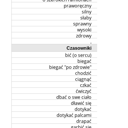
praworęczny
silny
słaby
sprawny
wysoki
zdrowy
.
Czasowniki
bić (o sercu)
biegać
biegać "po zdrowie"
chodzić
ciągnąć
czkać
ćwiczyć
dbać o swe ciało
dławić się
dotykać
dotykać palcami
drapać
garbić się