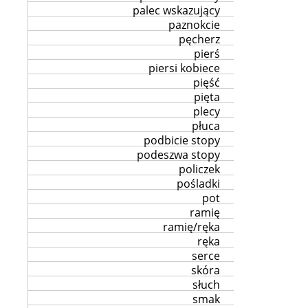
palec wskazujący
paznokcie
pęcherz
pierś
piersi kobiece
pięść
pięta
plecy
płuca
podbicie stopy
podeszwa stopy
policzek
pośladki
pot
ramię
ramię/ręka
ręka
serce
skóra
słuch
smak