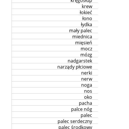
kręgosłup
krew
łokieć
łono
łydka
mały palec
miednica
mięsień
mocz
mózg
nadgarstek
narządy płciowe
nerki
nerw
noga
nos
oko
pacha
palce nóg
palec
palec serdeczny
palec środkowy