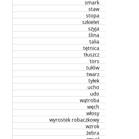
smark
staw
stopa
szkielet
szyja
ślina
talia
tętnica
tłuszcz
tors
tułów
twarz
tyłek
ucho
udo
wątroba
węch
włosy
wyrostek robaczkowy
wzrok
żebra