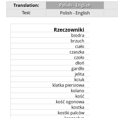
Translation:
Polish - English
Polish - English
Test:
Rzeczowniki
biodra
brzuch
ciało
czaszka
czoło
dłoń
gardło
jelita
kciuk
klatka piersiowa
kolano
kość
kość ogonowa
kostka
kostki palców