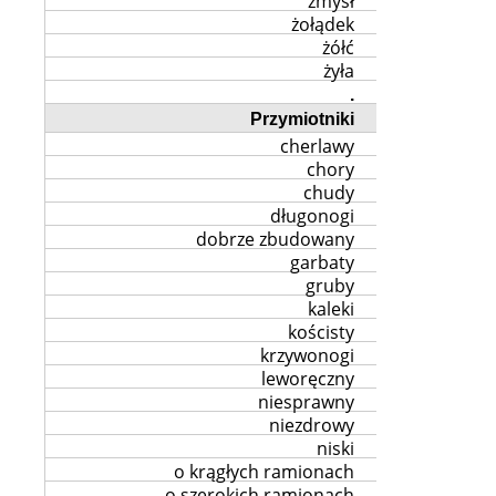
zmysł
żołądek
żółć
żyła
.
Przymiotniki
cherlawy
chory
chudy
długonogi
dobrze zbudowany
garbaty
gruby
kaleki
kościsty
krzywonogi
leworęczny
niesprawny
niezdrowy
niski
o krągłych ramionach
o szerokich ramionach