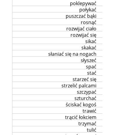
poklepywać
połykać
puszczać bąki
rosnąć
rozwijać ciało
rozwijać się
sikać
skakać
słaniać się na nogach
słyszeć
spać
stać
starzeć się
strzelić palcami
szczypać
szturchać
ściskać kogoś
trawić
trącić łokciem
trzymać
tulić