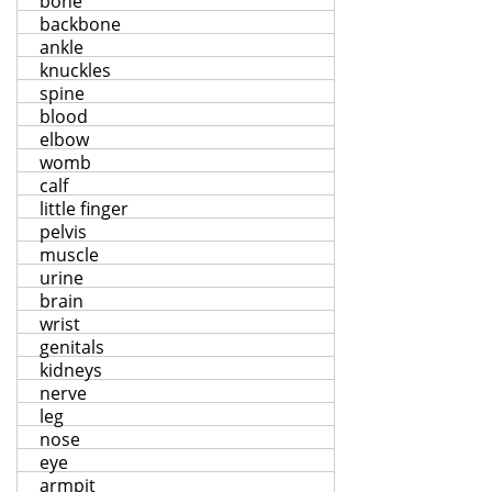
bone
backbone
ankle
knuckles
spine
blood
elbow
womb
calf
little finger
pelvis
muscle
urine
brain
wrist
genitals
kidneys
nerve
leg
nose
eye
armpit