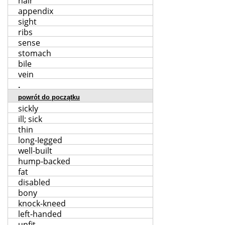
hair
appendix
sight
ribs
sense
stomach
bile
vein
.
powrót do początku
sickly
ill; sick
thin
long-Iegged
well-built
hump-backed
fat
disabled
bony
knock-kneed
left-handed
unfit