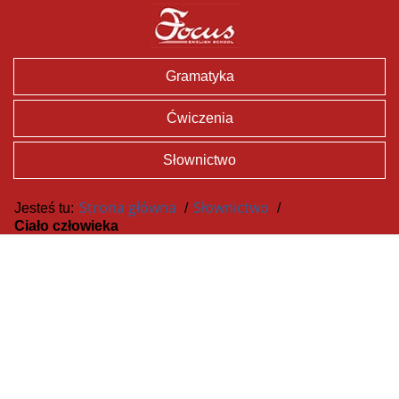
Gramatyka
Ćwiczenia
Słownictwo
Strona główna
Słownictwo
Jesteś tu:
/
/
Ciało człowieka