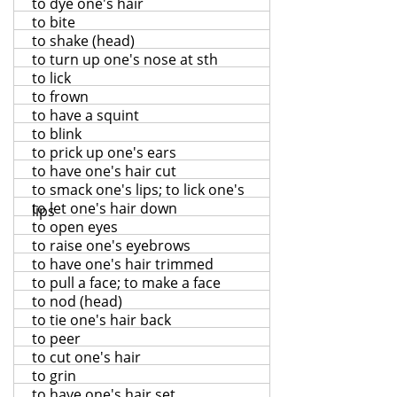
to dye one's hair
to bite
to shake (head)
to turn up one's nose at sth
to lick
to frown
to have a squint
to blink
to prick up one's ears
to have one's hair cut
to smack one's lips; to lick one's
to let one's hair down
lips
to open eyes
to raise one's eyebrows
to have one's hair trimmed
to pull a face; to make a face
to nod (head)
to tie one's hair back
to peer
to cut one's hair
to grin
to have one's hair set