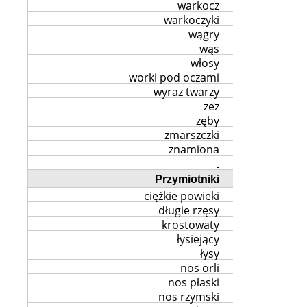
warkocz
warkoczyki
wągry
wąs
włosy
worki pod oczami
wyraz twarzy
zez
zęby
zmarszczki
znamiona
.
Przymiotniki
ciężkie powieki
długie rzęsy
krostowaty
łysiejący
łysy
nos orli
nos płaski
nos rzymski