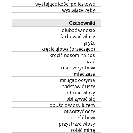
wystające kości policzkowe
wystające zęby
.
Czasowniki
dłubać w nosie
farbować włosy
gryźć
kręcić głową (przecząco)
kręcić nosem na coś
lizać
marszczyć brwi
mieć zeza
mrugać oczyma
nadstawić uszy
obciąć włosy
oblizywać się
opuścić włosy luzem
otworzyć oczy
podnieść brwi
przystrzyc włosy
robić minę