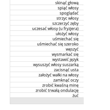
skinąć głową
spiąć włosy
spoglądać
strzyc włosy
szczerzyć zęby
uczesać włosy (u fryzjera)
ułożyć włosy
uśmiechać się
uśmiechać się szeroko
węszyć
wysmarkać się
wystawić język
wysuszyć włosy suszarką
zacisnąć usta
założyć wałki na włosy
zamknąć oczy
zrobić kwaśną minę
zrobić trwałą ondulację
żuć