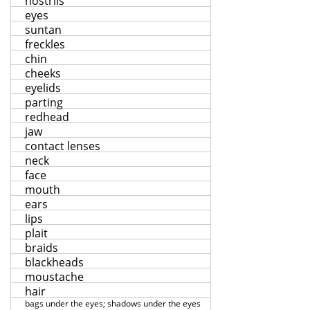
nostrils
eyes
suntan
freckles
chin
cheeks
eyelids
parting
redhead
jaw
contact lenses
neck
face
mouth
ears
lips
plait
braids
blackheads
moustache
hair
bags under the eyes; shadows under the eyes