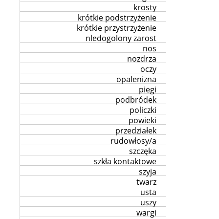
krosty
krótkie podstrzyżenie
krótkie przystrzyżenie
nledogolony zarost
nos
nozdrza
oczy
opalenizna
piegi
podbródek
policzki
powieki
przedziałek
rudowłosy/a
szczęka
szkła kontaktowe
szyja
twarz
usta
uszy
wargi