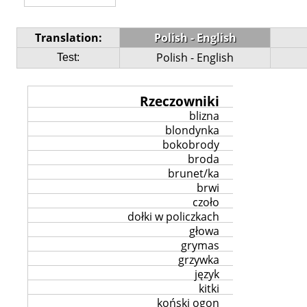
Translation:
Polish - English
Polish - English
Test:
Rzeczowniki
blizna
blondynka
bokobrody
broda
brunet/ka
brwi
czoło
dołki w policzkach
głowa
grymas
grzywka
język
kitki
koński ogon