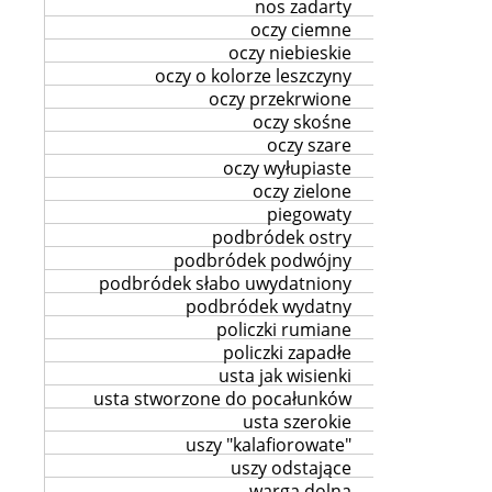
nos zadarty
oczy ciemne
oczy niebieskie
oczy o kolorze leszczyny
oczy przekrwione
oczy skośne
oczy szare
oczy wyłupiaste
oczy zielone
piegowaty
podbródek ostry
podbródek podwójny
podbródek słabo uwydatniony
podbródek wydatny
policzki rumiane
policzki zapadłe
usta jak wisienki
usta stworzone do pocałunków
usta szerokie
uszy "kalafiorowate"
uszy odstające
warga dolna