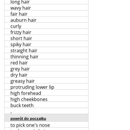
long hair
wavy hair
fair hair
auburn hair
curly
frizzy hair
short hair
spiky hair
straight hair
thinning hair
red hair
grey hair
dry hair
greasy hair
protruding lower lip
high forehead
high cheekbones
buck teeth
.
powrót do początku
to pick one's nose