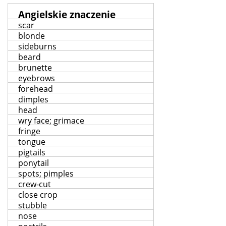
Angielskie znaczenie
scar
blonde
sideburns
beard
brunette
eyebrows
forehead
dimples
head
wry face; grimace
fringe
tongue
pigtails
ponytail
spots; pimples
crew-cut
close crop
stubble
nose