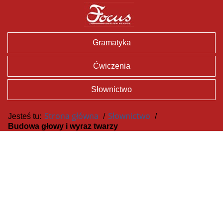
Gramatyka
Ćwiczenia
Słownictwo
Strona główna
Słownictwo
Jesteś tu:
/
/
Budowa głowy i wyraz twarzy