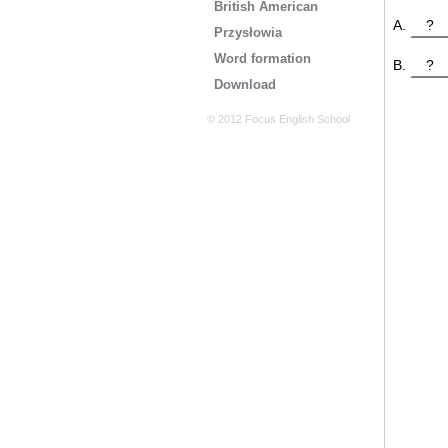
British American
?
Przysłowia
Word formation
?
Download
© 2012 Focus English School