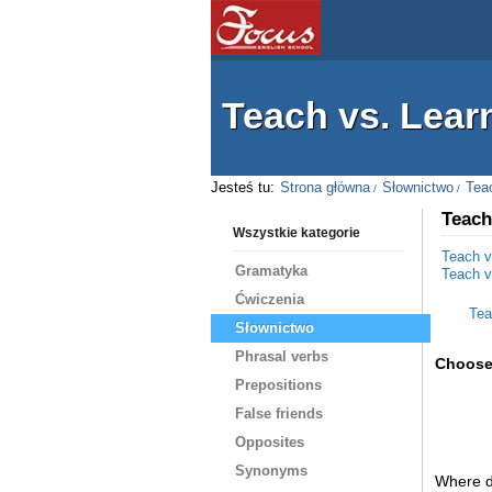
Teach vs. Lear
Jesteś tu:
Strona główna
Słownictwo
Tea
Teach
Wszystkie kategorie
Teach v
Gramatyka
Teach v
Ćwiczenia
Tea
Słownictwo
Phrasal verbs
Choose
Prepositions
False friends
Opposites
Synonyms
Where do