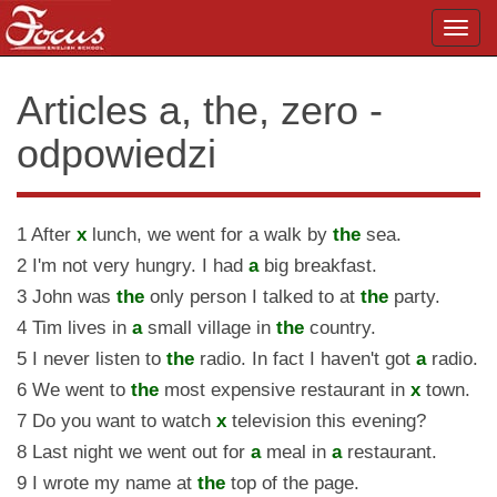
Toggl
navig
Articles a, the, zero -
odpowiedzi
1 After
x
lunch, we went for a walk by
the
sea.
2 I'm not very hungry. I had
a
big breakfast.
3 John was
the
only person I talked to at
the
party.
4 Tim lives in
a
small village in
the
country.
5 I never listen to
the
radio. In fact I haven't got
a
radio.
6 We went to
the
most expensive restaurant in
x
town.
7 Do you want to watch
x
television this evening?
8 Last night we went out for
a
meal in
a
restaurant.
9 I wrote my name at
the
top of the page.