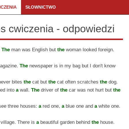
ICZENIA
SŁOWNICTWO
les cwiczenia - odpowiedzi
.
The
man was English but
the
woman looked foreign.
agazine.
The
newspaper is in my bag but I don't know
ever bites
the
cat but
the
cat often scratches
the
dog.
ed into
a
wall.
The
driver of
the
car was not hurt but
the
 see three houses:
a
red one,
a
blue one and
a
white one.
village. There is
a
beautiful garden behind
the
house.