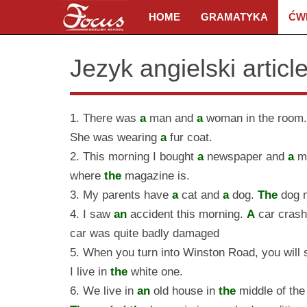
HOME
GRAMATYKA
ĆW
Jezyk angielski artic
1. There was
a
man and
a
woman in the room
She was wearing
a
fur coat.
2. This morning I bought
a
newspaper and
a
m
where
the
magazine is.
3. My parents have
a
cat and
a
dog.
The
dog n
4. I saw
an
accident this morning.
A
car crash
car was quite badly damaged
5. When you turn into Winston Road, you will
I live in
the
white one.
6. We live in
an
old house in
the
middle of the 