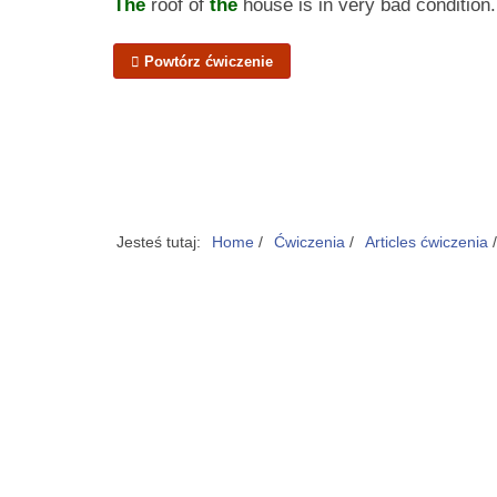
The
roof of
the
house is in very bad condition.
Powtórz ćwiczenie
Jesteś tutaj:
Home
/
Ćwiczenia
/
Articles ćwiczenia
/