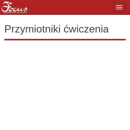
Toggl
navig
Przymiotniki ćwiczenia