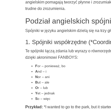
angielskim pomagają tworzyć płynne i zrozumiałe
trudne do zrozumienia.
Podział angielskich spójn
Spójniki w języku angielskim dzielą się na trzy g
1. Spójniki współrzędne (*Coordi
Te spójniki łączą zdania lub wyrazy o równorzęd
dzięki akronimowi FANBOYS:
F
or – ponieważ, bo
A
nd – i
N
or – ani
B
ut – ale
O
r – lub
Y
et – jednak
S
o – więc
Przykład:
*I wanted to go to the park, but it star