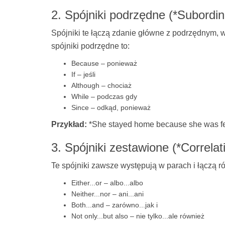
2. Spójniki podrzędne (*Subordin
Spójniki te łączą zdanie główne z podrzędnym,
spójniki podrzędne to:
Because – ponieważ
If – jeśli
Although – chociaż
While – podczas gdy
Since – odkąd, ponieważ
Przykład:
*She stayed home because she was feel
3. Spójniki zestawione (*Correlat
Te spójniki zawsze występują w parach i łączą 
Either...or – albo...albo
Neither...nor – ani...ani
Both...and – zarówno...jak i
Not only...but also – nie tylko...ale również