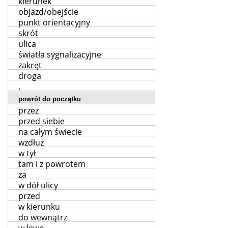
kierunek
objazd/obejście
punkt orientacyjny
skrót
ulica
światła sygnalizacyjne
zakręt
droga
.
powrót do początku
przez
przed siebie
na całym świecie
wzdłuż
w tył
tam i z powrotem
za
w dół ulicy
przed
w kierunku
do wewnątrz