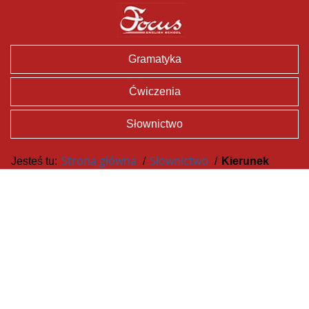
Gramatyka
Ćwiczenia
Słownictwo
Strona główna
Słownictwo
Jesteś tu:
/
/
Kierunek