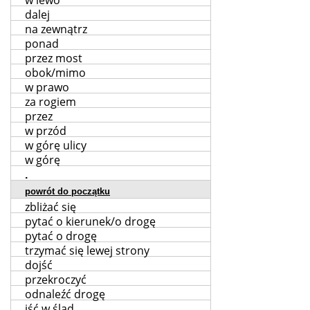
w lewo
dalej
na zewnątrz
ponad
przez most
obok/mimo
w prawo
za rogiem
przez
w przód
w górę ulicy
w górę
.
powrót do początku
zbliżać się
pytać o kierunek/o drogę
pytać o drogę
trzymać się lewej strony
dojść
przekroczyć
odnaleźć drogę
iść w ślad