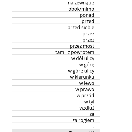
na zewnątrz
obok/mimo
ponad
przed
przed siebie
przez
przez
przez most
tam i z powrotem
w dół ulicy
w górę
w górę ulicy
w kierunku
w lewo
w prawo
w przód
w tył
wzdłuż
za
za rogiem
.