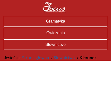
Gramatyka
Ćwiczenia
Słownictwo
Strona główna
Słownictwo
Jesteś tu:
/
/
Kierunek