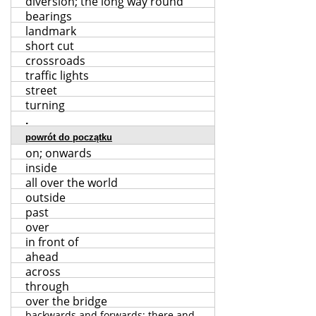
diversion; the long way round
bearings
landmark
short cut
crossroads
traffic lights
street
turning
.
powrót do początku
on; onwards
inside
all over the world
outside
past
over
in front of
ahead
across
through
over the bridge
backwards and forwards; there and