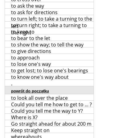
to ask the way
to ask for directions
to turn left; to take a turning to the
to turn right; to take a turning to
left
to keep to
the right
to bear to the let
to show the way; to tell the way
to give directions
to approach
to lose one's way
to get lost; to lose one's bearings
to know one's way about
.
powrót do początku
to look all over the place
Could you tell me how to get to ... ?
Could you tell me the way to Y?
Where is X?
Go straight ahead for about 200 m
Keep straight on
whereabouts