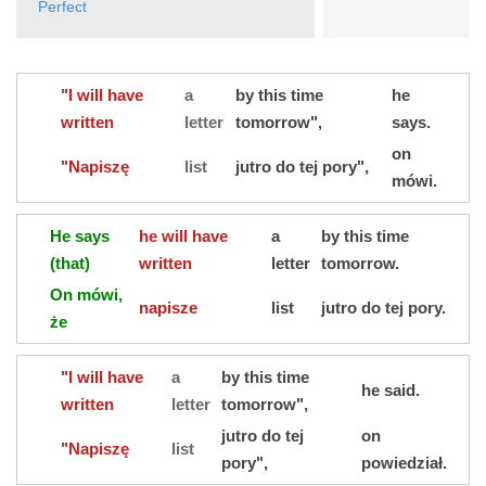
Perfect
"I will have
a
by this time
he
written
letter
tomorrow",
says.
on
"Napiszę
list
jutro do tej pory",
mówi.
He says
he will have
a
by this time
(that)
written
letter
tomorrow.
On mówi,
napisze
list
jutro do tej pory.
że
"I will have
a
by this time
he said.
written
letter
tomorrow",
jutro do tej
on
"Napiszę
list
pory",
powiedział.