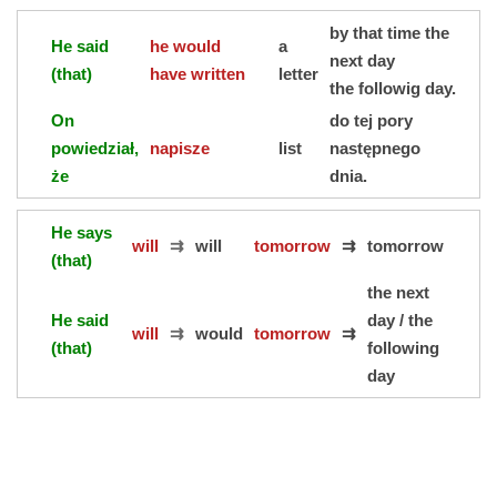
by that time the
He said
he would
a
next day
(that)
have written
letter
the followig day.
On
do tej pory
powiedział,
napisze
list
następnego
że
dnia.
He says
will
⇉
will
tomorrow
⇉
tomorrow
(that)
the next
He said
day / the
will
⇉
would
tomorrow
⇉
(that)
following
day