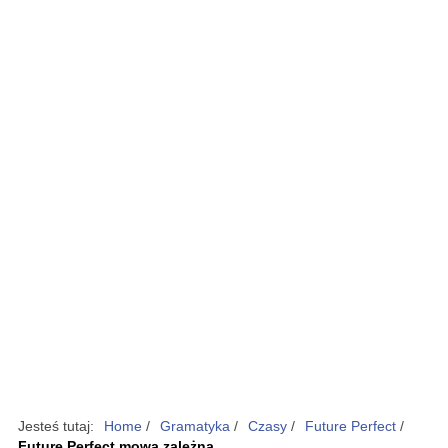
Jesteś tutaj:
Home
/
Gramatyka
/
Czasy
/
Future Perfect
/
Future Perfect mowa zależna