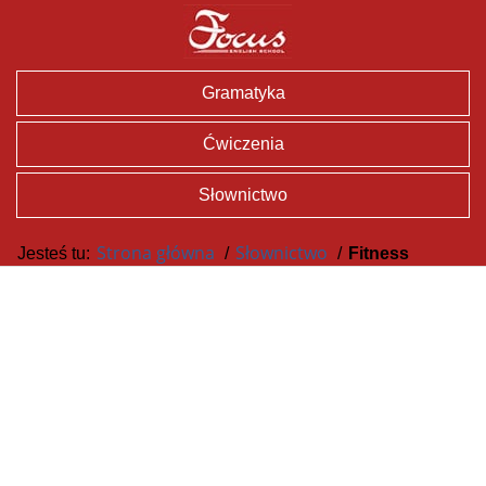
Gramatyka
Ćwiczenia
Słownictwo
Strona główna
Słownictwo
Jesteś tu:
/
/
Fitness