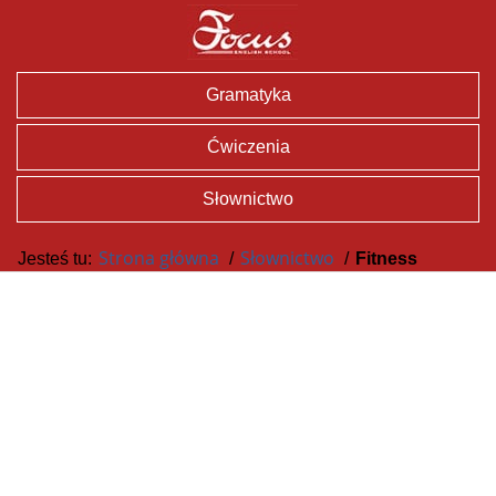
Gramatyka
Ćwiczenia
Słownictwo
Strona główna
Słownictwo
Jesteś tu:
/
/
Fitness