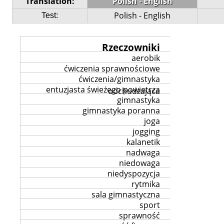
Translation:
Polish - English
Polish - English
Test:
Rzeczowniki
aerobik
ćwiczenia sprawnościowe
ćwiczenia/gimnastyka
entuzjasta świeżego powietrza
odchudzająca
gimnastyka
gimnastyka poranna
joga
jogging
kalanetik
nadwaga
niedowaga
niedyspozycja
rytmika
sala gimnastyczna
sport
sprawność