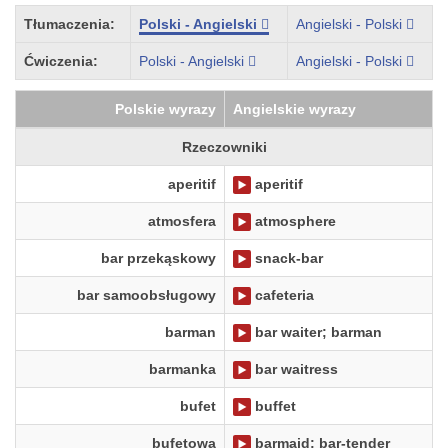
Tłumaczenia:
Polski - Angielski
Angielski - Polski
Ćwiczenia:
Polski - Angielski
Angielski - Polski
Polskie wyrazy
Angielskie wyrazy
Rzeczowniki
aperitif
aperitif
atmosfera
atmosphere
bar przekąskowy
snack-bar
bar samoobsługowy
cafeteria
barman
bar waiter; barman
barmanka
bar waitress
bufet
buffet
bufetowa
barmaid; bar-tender