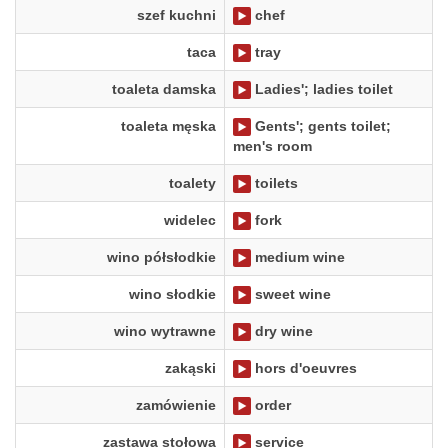
szef kuchni
chef
taca
tray
toaleta damska
Ladies'; ladies toilet
toaleta męska
Gents'; gents toilet;
men's room
toalety
toilets
widelec
fork
wino półsłodkie
medium wine
wino słodkie
sweet wine
wino wytrawne
dry wine
zakąski
hors d'oeuvres
zamówienie
order
zastawa stołowa
service