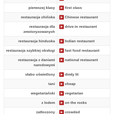
pierwszej klasy
first class
restauracja chińska
Chinese restaurant
restauracja dla
drive-in restaurant
zmotoryzowanych
restauracja hinduska
Indian restaurant
restauracja szybkiej obsługi
fast food restaurant
restauracja z daniami
national restaurant
narodowymi
słabo oświetlony
dimly lit
tani
cheap
wegetariański
vegetarian
z lodem
on the rocks
zatłoczony
crowded