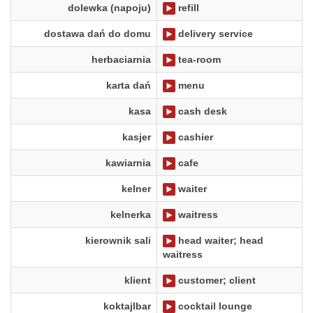
dolewka (napoju)
refill
dostawa dań do domu
delivery service
herbaciarnia
tea-room
karta dań
menu
kasa
cash desk
kasjer
cashier
kawiarnia
cafe
kelner
waiter
kelnerka
waitress
kierownik sali
head waiter; head
waitress
klient
customer; client
koktajlbar
cocktail lounge