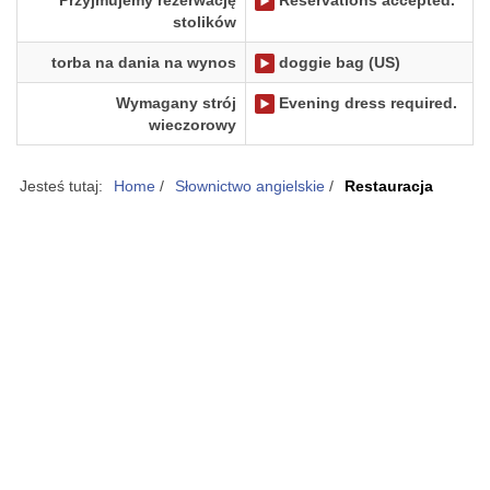
Przyjmujemy rezerwację
Reservations accepted.
stolików
torba na dania na wynos
doggie bag (US)
Wymagany strój
Evening dress required.
wieczorowy
Jesteś tutaj:
Home
/
Słownictwo angielskie
/
Restauracja