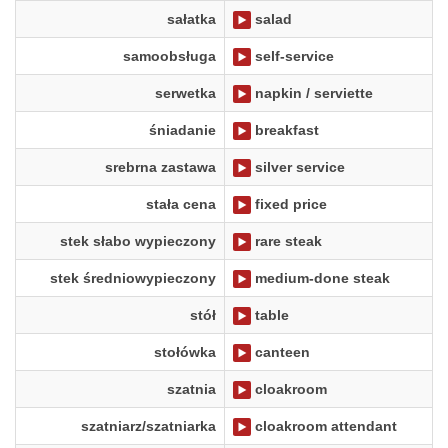
sałatka
salad
samoobsługa
self-service
serwetka
napkin / serviette
śniadanie
breakfast
srebrna zastawa
silver service
stała cena
fixed price
stek słabo wypieczony
rare steak
stek średniowypieczony
medium-done steak
stół
table
stołówka
canteen
szatnia
cloakroom
szatniarz/szatniarka
cloakroom attendant