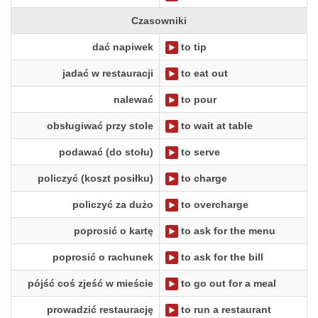
Czasowniki
dać napiwek
to tip
jadać w restauracji
to eat out
nalewać
to pour
obsługiwać przy stole
to wait at table
podawać (do stołu)
to serve
policzyć (koszt posiłku)
to charge
policzyć za dużo
to overcharge
poprosić o kartę
to ask for the menu
poprosić o rachunek
to ask for the bill
pójść coś zjeść w mieście
to go out for a meal
prowadzić restaurację
to run a restaurant