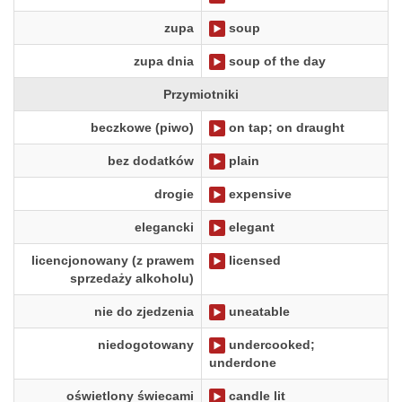
zupa
soup
zupa dnia
soup of the day
Przymiotniki
beczkowe (piwo)
on tap; on draught
bez dodatków
plain
drogie
expensive
elegancki
elegant
licencjonowany (z prawem
licensed
sprzedaży alkoholu)
nie do zjedzenia
uneatable
niedogotowany
undercooked;
underdone
oświetlony świecami
candle lit