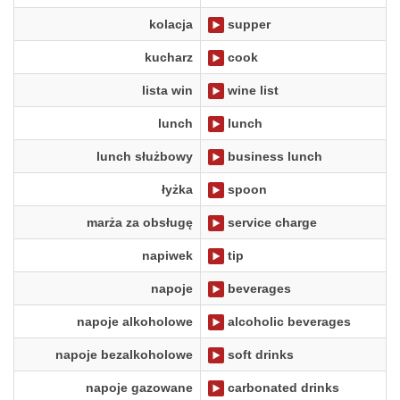
kolacja
supper
kucharz
cook
lista win
wine list
lunch
lunch
lunch służbowy
business lunch
łyżka
spoon
marża za obsługę
service charge
napiwek
tip
napoje
beverages
napoje alkoholowe
alcoholic beverages
napoje bezalkoholowe
soft drinks
napoje gazowane
carbonated drinks