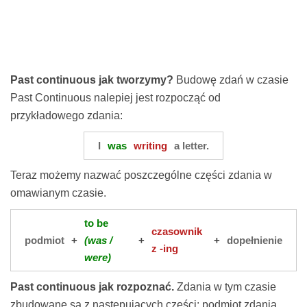
Past continuous jak tworzymy?
Budowę zdań w czasie
Past Continuous nalepiej jest rozpocząć od
przykładowego zdania:
I
was
writing
a letter.
Teraz możemy nazwać poszczególne części zdania w
omawianym czasie.
to be
czasownik
podmiot
+
(was /
+
+
dopełnienie
z -ing
were)
Past continuous jak rozpoznać.
Zdania w tym czasie
zbudowane są z następujących części: podmiot zdania,