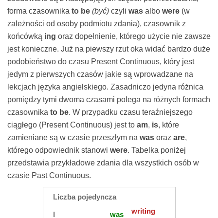
forma czasownika
to be
(być)
czyli
was
albo
were
(w
zależności od osoby podmiotu zdania), czasownik z
końcówką
ing
oraz dopełnienie, którego użycie nie zawsze
jest konieczne. Już na piewszy rzut oka widać bardzo duże
podobieństwo do czasu Present Continuous, który jest
jedym z pierwszych czasów jakie są wprowadzane na
lekcjach języka angielskiego. Zasadniczo jedyna różnica
pomiędzy tymi dwoma czasami polega na różnych formach
czasownika
to be
. W przypadku czasu teraźniejszego
ciągłego (Present Continuous) jest to
am
,
is
, które
zamieniane są w czasie przeszłym na
was
oraz
are
,
którego odpowiednik stanowi
were
. Tabelka poniżej
przedstawia przykładowe zdania dla wszystkich osób w
czasie Past Continuous.
Liczba pojedyncza
writing
I
was