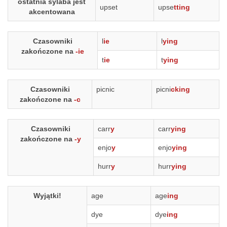
ostatnia sylaba jest
upset
upse
tting
akcentowana
Czasowniki
l
ie
l
ying
zakończone na
-ie
t
ie
t
ying
Czasowniki
picnic
picni
cking
zakończone na
-c
Czasowniki
carr
y
carr
ying
zakończone na
-y
enjo
y
enjo
ying
hurr
y
hurr
ying
Wyjątki!
age
age
ing
dye
dye
ing