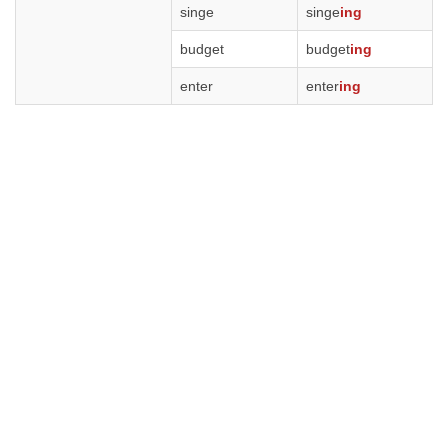
singe
singe
ing
budget
budget
ing
enter
enter
ing