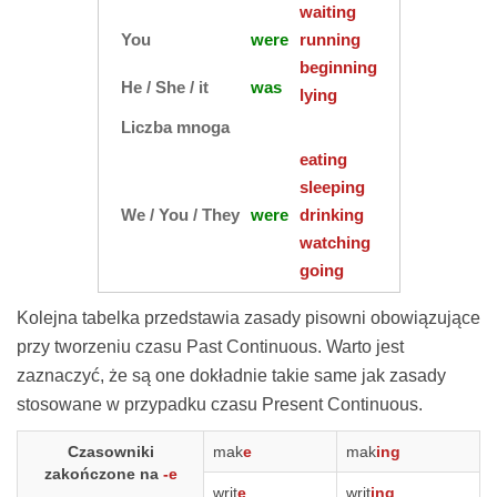
waiting
You
were
running
beginning
He / She / it
was
lying
Liczba mnoga
eating
sleeping
We / You / They
were
drinking
watching
going
Kolejna tabelka przedstawia zasady pisowni obowiązujące
przy tworzeniu czasu Past Continuous. Warto jest
zaznaczyć, że są one dokładnie takie same jak zasady
stosowane w przypadku czasu Present Continuous.
Czasowniki
mak
e
mak
ing
zakończone na
-e
writ
e
writ
ing