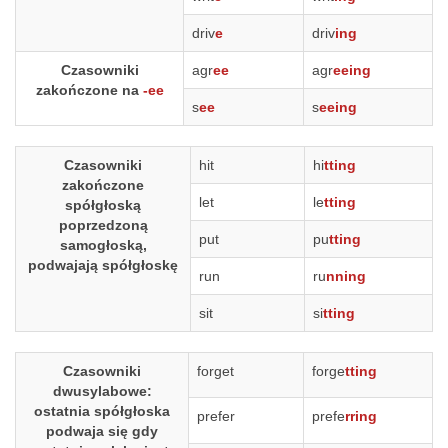
driv
e
driv
ing
Czasowniki
agr
ee
agr
eeing
zakończone na
-ee
s
ee
s
eeing
Czasowniki
hit
hi
tting
zakończone
let
le
tting
spółgłoską
poprzedzoną
put
pu
tting
samogłoską,
podwajają spółgłoskę
run
ru
nning
sit
si
tting
Czasowniki
forget
forge
tting
dwusylabowe:
ostatnia spółgłoska
prefer
prefe
rring
podwaja się gdy