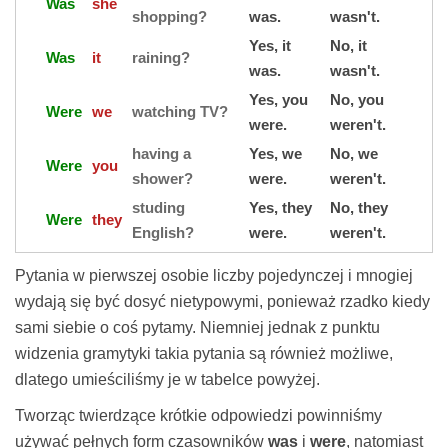
Was
she
shopping?
was.
wasn't.
Yes, it
No, it
Was
it
raining?
was.
wasn't.
Yes, you
No, you
Were
we
watching TV?
were.
weren't.
having a
Yes, we
No, we
Were
you
shower?
were.
weren't.
studing
Yes, they
No, they
Were
they
English?
were.
weren't.
Pytania w pierwszej osobie liczby pojedynczej i mnogiej
wydają się być dosyć nietypowymi, ponieważ rzadko kiedy
sami siebie o coś pytamy. Niemniej jednak z punktu
widzenia gramytyki takia pytania są również możliwe,
dlatego umieściliśmy je w tabelce powyżej.
Tworząc twierdzące krótkie odpowiedzi powinniśmy
używać pełnych form czasowników
was
i
were
, natomiast