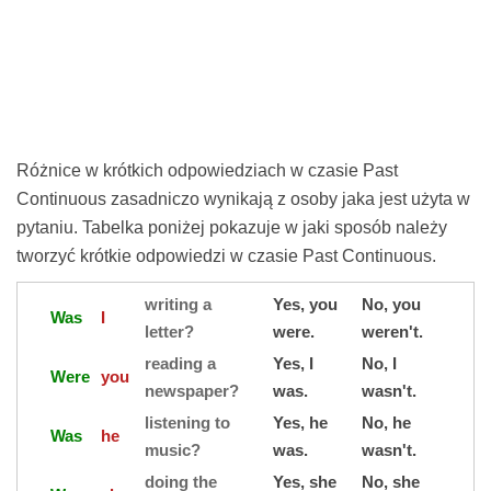
Różnice w krótkich odpowiedziach w czasie Past
Continuous zasadniczo wynikają z osoby jaka jest użyta w
pytaniu. Tabelka poniżej pokazuje w jaki sposób należy
tworzyć krótkie odpowiedzi w czasie Past Continuous.
writing a
Yes, you
No, you
Was
I
letter?
were.
weren't.
reading a
Yes, I
No, I
Were
you
newspaper?
was.
wasn't.
listening to
Yes, he
No, he
Was
he
music?
was.
wasn't.
doing the
Yes, she
No, she