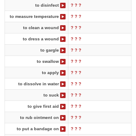
to disinfect
? ? ?
to measure temperature
? ? ?
to clean a wound
? ? ?
to dress a wound
? ? ?
to gargle
? ? ?
to swallow
? ? ?
to apply
? ? ?
to dissolve in water
? ? ?
to suck
? ? ?
to give first aid
? ? ?
to rub ointment on
? ? ?
to put a bandage on
? ? ?