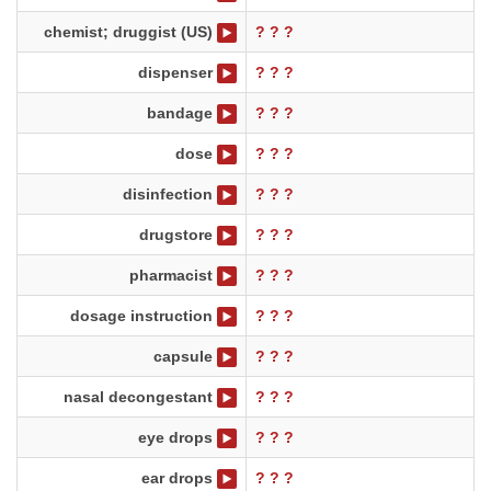
chemist; druggist (US)
? ? ?
dispenser
? ? ?
bandage
? ? ?
dose
? ? ?
disinfection
? ? ?
drugstore
? ? ?
pharmacist
? ? ?
dosage instruction
? ? ?
capsule
? ? ?
nasal decongestant
? ? ?
eye drops
? ? ?
ear drops
? ? ?