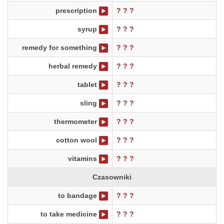
prescription
? ? ?
syrup
? ? ?
remedy for something
? ? ?
herbal remedy
? ? ?
tablet
? ? ?
sling
? ? ?
thermometer
? ? ?
cotton wool
? ? ?
vitamins
? ? ?
Czasowniki
to bandage
? ? ?
to take medicine
? ? ?