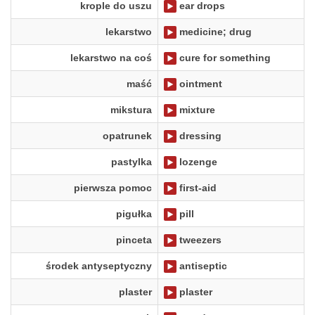
krople do uszu
ear drops
lekarstwo
medicine; drug
lekarstwo na coś
cure for something
maść
ointment
mikstura
mixture
opatrunek
dressing
pastylka
lozenge
pierwsza pomoc
first-aid
pigułka
pill
pinceta
tweezers
środek antyseptyczny
antiseptic
plaster
plaster