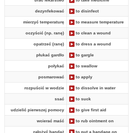
brać lekarstwo
to take medicine
dezynfekować
to disinfect
mierzyć temperaturę
to measure temperature
oczyścić (np. ranę)
to clean a wound
opatrzeć (ranę)
to dress a wound
płukać gardło
to gargle
połykać
to swallow
posmarować
to apply
rozpuścić w wodzie
to dissolve in water
ssać
to suck
udzielić pierwszej pomocy
to give first aid
wcierać maść
to rub ointment on
założyć bandaż
to put a bandage on