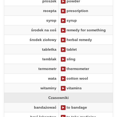
proszek
powder
recepta
prescription
syrop
syrup
środek na coś
remedy for something
środek ziołowy
herbal remedy
tabletka
tablet
temblak
sling
termometr
thermometer
wata
cotton wool
witaminy
vitamins
Czasowniki
bandażować
to bandage