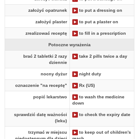
założyć opatrunek
to put a dressing on
założyć plaster
to put a plaster on
zrealizować receptę
to fill in a prescription
Potoczne wyrażenia
brać 2 tabletki 2 razy
take 2 pills twice a day
dziennie
nocny dyżur
night duty
oznaczenie "na receptę"
Rx (US)
popić lekarstwo
to wash the medicine
down
sprawdzić datę ważności
to check the expiry date
(leku)
trzymać w miejscu
to keep out of children's
niedostępnym dla dzieci
reach