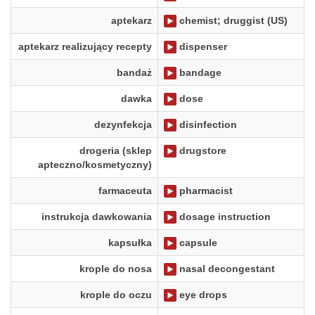
aptekarz
chemist; druggist (US)
aptekarz realizujący recepty
dispenser
bandaż
bandage
dawka
dose
dezynfekcja
disinfection
drogeria (sklep
drugstore
apteczno/kosmetyczny)
farmaceuta
pharmacist
instrukcja dawkowania
dosage instruction
kapsułka
capsule
krople do nosa
nasal decongestant
krople do oczu
eye drops