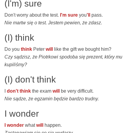
(I'm) sure
Don't worry about the test.
I'm sure
you
'll
pass.
Nie martw się o test. Jestem pewien, że zdasz.
(I) think
Do you
think
Peter
will
like the gift we bought him?
Czy sądzisz, że Piotrkowi spodoba się prezent, który mu
kupiliśmy?
(I) don't think
I
don't think
the exam
will
be very difficult.
Nie sądze, że egzamin będzie bardzo trudny.
I wonder
I wonder
what
will
happen.
Zastanawiam się co się wydarzy.