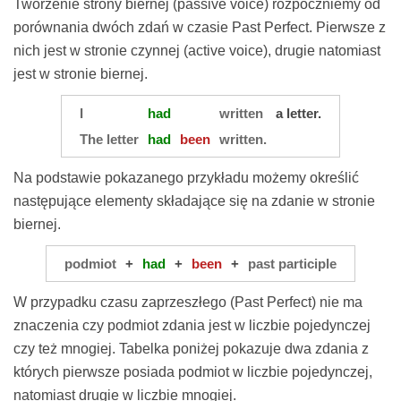
Tworzenie strony biernej (passive voice) rozpoczniemy od
porównania dwóch zdań w czasie Past Perfect. Pierwsze z
nich jest w stronie czynnej (active voice), drugie natomiast
jest w stronie biernej.
I
had
written
a letter.
The letter
had
been
written.
Na podstawie pokazanego przykładu możemy określić
następujące elementy składające się na zdanie w stronie
biernej.
podmiot
+
had
+
been
+
past participle
W przypadku czasu zaprzeszłego (Past Perfect) nie ma
znaczenia czy podmiot zdania jest w liczbie pojedynczej
czy też mnogiej. Tabelka poniżej pokazuje dwa zdania z
których pierwsze posiada podmiot w liczbie pojedynczej,
natomiast drugie w liczbie mnogiej.